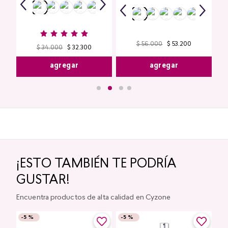
$
56
.
000
$
53
.
200
$
34
.
000
$
32
.
300
agregar
agregar
¡ESTO TAMBIÉN TE PODRÍA
GUSTAR!
Encuentra productos de alta calidad en Cyzone
-
5 %
-
5 %