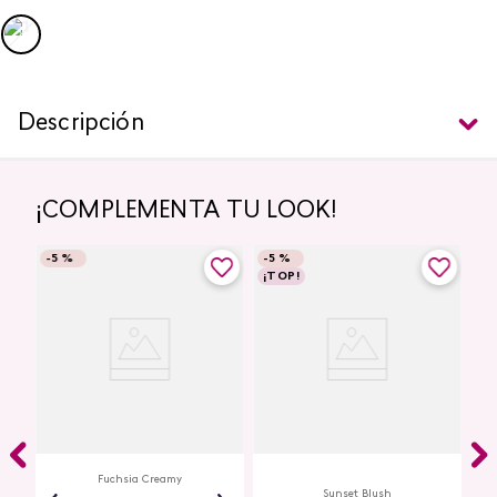
Descripción
¡COMPLEMENTA TU LOOK!
-
5 %
-
5 %
¡TOP!
Creamy Lip Balm Cyplay
ye
Multi Stick Studio Look
io
Fuchsia Creamy
Sunset Blush