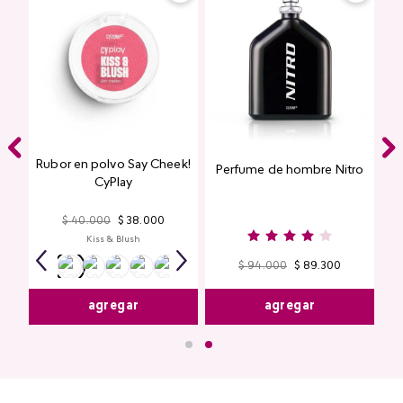
Rubor en polvo Say Cheek!
Perfume de hombre Nitro
nte
CyPlay
n
$
40
.
000
$
38
.
000
Kiss & Blush
$
94
.
000
$
89
.
300
agregar
agregar