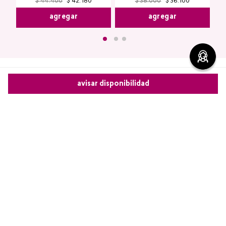
$
44
.
400
$
42
.
180
$
38
.
000
$
36
.
100
agregar
agregar
avisar disponibilidad
Comentarios
Comparte este producto
0 calificación promedio
Copiar link
Whatsapp
Facebook
Más
(0 comentarios)
5 estrellas
0%
4 estrellas
0%
3 estrellas
0%
2 estrellas
0%
1 estrella
0%