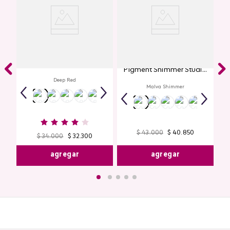
Labial Mate Studio Look
Glitter para Ojos Gel Eye
Pigment Shimmer Studio
Look
Deep Red
Malva Shimmer
$
43
.
000
$
40
.
850
$
34
.
000
$
32
.
300
agregar
agregar