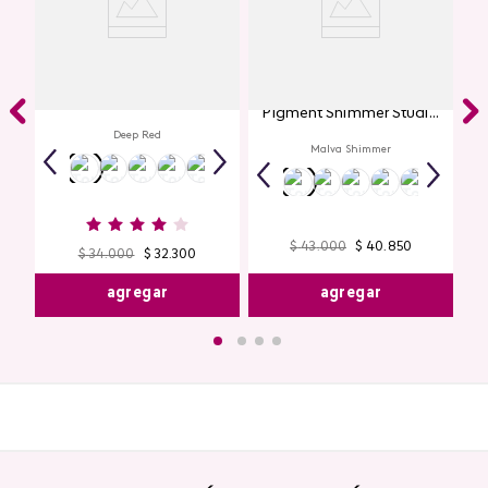
Labial Mate Studio Look
Glitter para Ojos Gel Eye
Pigment Shimmer Studio
Look
Deep Red
Malva Shimmer
$
43
.
000
$
40
.
850
$
34
.
000
$
32
.
300
agregar
agregar