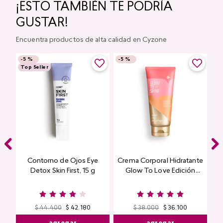
¡ESTO TAMBIÉN TE PODRÍA
GUSTAR!
Encuentra productos de alta calidad en Cyzone
-
5 %
-
5 %
Top Seller
Contorno de Ojos Eye
Crema Corporal Hidratante
Detox Skin First, 15 g
Glow To Love Edición
Limitada
$
44
.
400
$
42
.
180
$
38
.
000
$
36
.
100