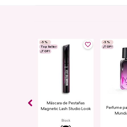
-
5 %
-
5 %
Top Seller
¡TOP!
¡TOP!
Máscara de Pestañas
 Mujer Sweet
Perfume pa
Magnetic Lash Studio Look
, 50 ml
Mundia
Black