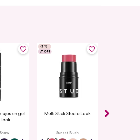
-
5 %
¡TOP!
 ojos en gel
Multi Stick Studio Look
 look
 Snow
Sunset Blush