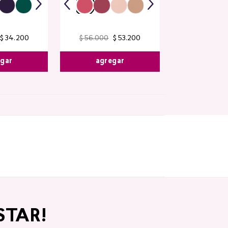
$
34
.
200
$
56
.
000
$
53
.
200
egar
agregar
STAR!