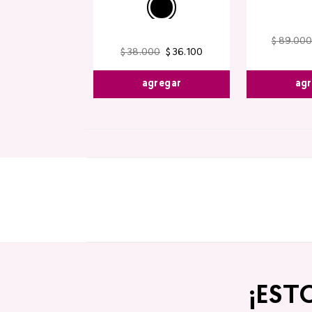
$
89
.
00
$
79
.
800
$
38
.
000
$
36
.
100
egar
agregar
agr
¡EST