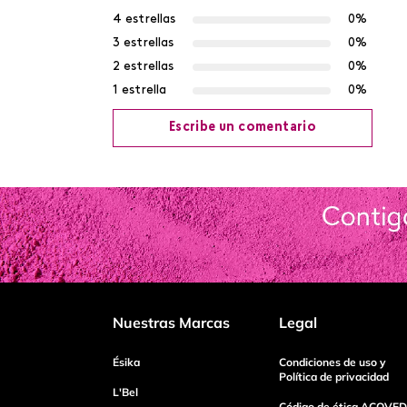
4 estrellas
0%
3 estrellas
0%
2 estrellas
0%
1 estrella
0%
Escribe un comentario
Agregar comentario
Título
Califica el producto de 1 a 5 estrellas
Nuestras Marcas
Legal
Tu nombre
Ésika
Condiciones de uso y
Política de privacidad
L'Bel
Código de ética ACOVED