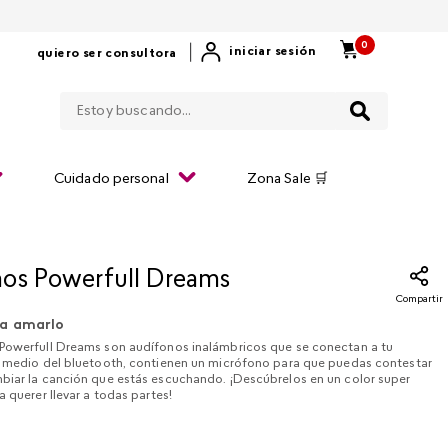
0
|
iniciar sesión
quiero ser consultora
Estoy buscando...
Cuidado personal
Zona Sale 🛒
os Powerfull Dreams
Compartir
a amarlo
Powerfull Dreams son audífonos inalámbricos que se conectan a tu
r medio del bluetooth, contienen un micrófono para que puedas contestar
biar la canción que estás escuchando. ¡Descúbrelos en un color super
a querer llevar a todas partes!