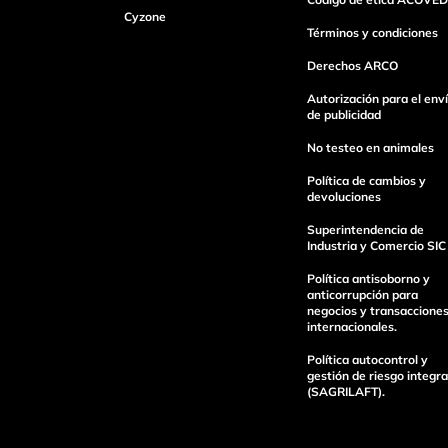
Cyzone
Dirección de email
Términos y condiciones
Derechos ARCO
Escribe un comentario
Autorización para el env
de publicidad
No testeo en animales
Política de cambios y
devoluciones
Superintendencia de
enviar comentario
Industria y Comercio SIC
Política antisoborno y
anticorrupción para
negocios y transaccione
internacionales.
Política autocontrol y
gestión de riesgo integra
(SAGRILAFT).