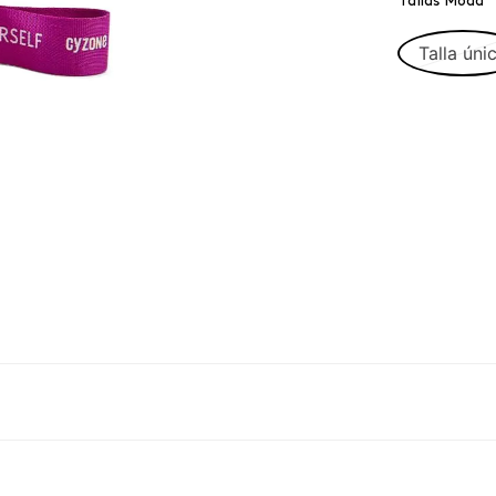
Tallas Moda
Talla úni