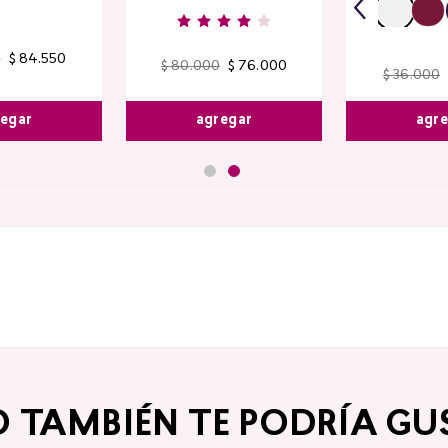
0
$
84
.
550
$
80
.
000
$
76
.
000
$
36
.
000
agregar
agr
egar
O TAMBIÉN TE PODRÍA GU