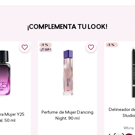
¡COMPLEMENTA TU LOOK!
-
5 %
-
5 %
¡TOP!
Delineador de
Perfume de Mujer Dancing
ra Mujer Y25
Studio
Night, 90 ml
l​, 50 ml
White