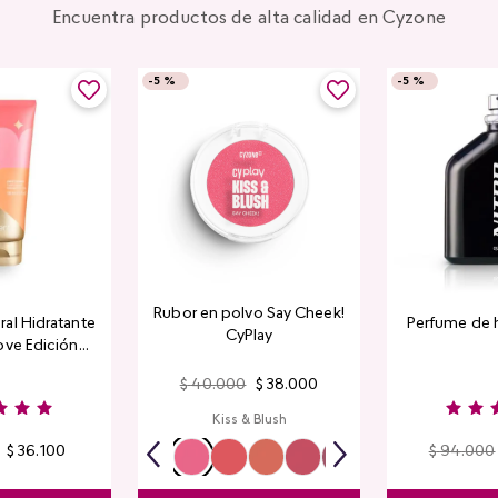
Encuentra productos de alta calidad en Cyzone
-
5 %
-
5 %
Rubor en polvo Say Cheek!
al Hidratante
Perfume de 
CyPlay
ove Edición
tada
$
40
.
000
$
38
.
000
Kiss & Blush
$
36
.
100
$
94
.
000