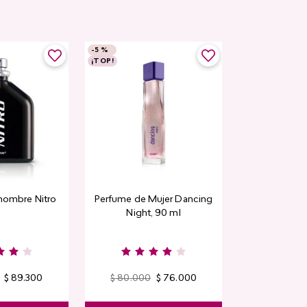
-
5 %
-
5 %
¡TOP!
Top Seller
hombre Nitro
Perfume de Mujer Dancing
Contorno de
Night, 90 ml
Detox Skin Fi
$
89
.
300
$
80
.
000
$
76
.
000
$
44
.
400