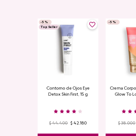
-
5 %
-
5 %
Top Seller
Contorno de Ojos Eye
Crema Corpor
Detox Skin First, 15 g
Glow To L
Limi
$
44
.
400
$
42
.
180
$
38
.
000