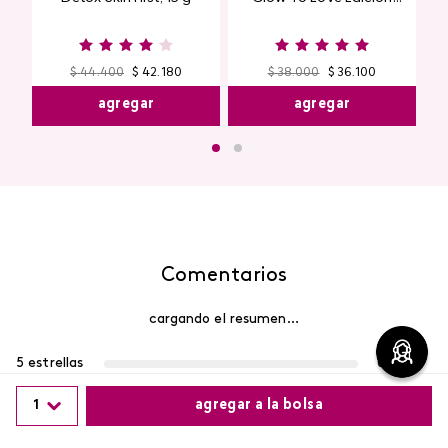
Limitada
$
44
.
400
$
42
.
180
$
38
.
000
$
36
.
100
agregar
agregar
Comentarios
cargando el resumen…
5 estrellas
0%
4 estrellas
0%
1
agregar a la bolsa
3 estrellas
0%
2 estrellas
0%