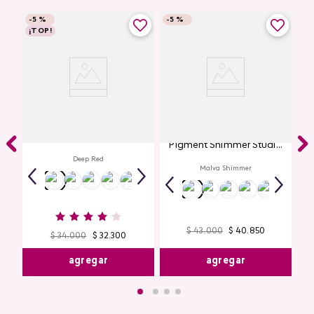
-
5 %
-
5 %
¡TOP!
Labial Mate Studio Look
Glitter para Ojos Gel Eye
Pigment Shimmer Studio
Look
Deep Red
Malva Shimmer
$
43
.
000
$
40
.
850
$
34
.
000
$
32
.
300
agregar
agregar