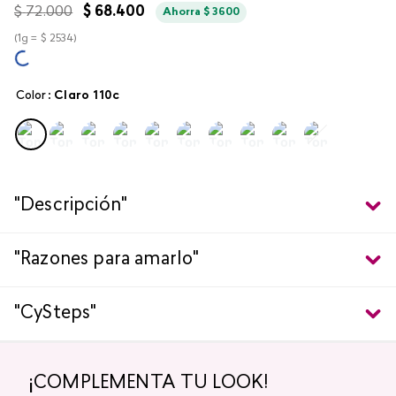
$
72
.
000
$
68
.
400
Ahorra
$
3600
(
1g =
$
2534
)
Color
:
claro 110c
"Descripción"
"Razones para amarlo"
"CySteps"
¡COMPLEMENTA TU LOOK!