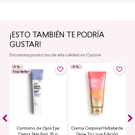
¡ESTO TAMBIÉN TE PODRÍA
GUSTAR!
Encuentra productos de alta calidad en Cyzone
-
5 %
-
5 %
Top Seller
Contorno de Ojos Eye
Crema Corporal Hidratante
Detox Skin First, 15 g
Glow To Love Edición