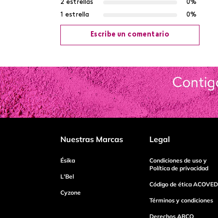
2 estrellas
0%
1 estrella
0%
Escribe un comentario
Agregar comentario
Título
Califica el producto de 1 a 5 estrellas
Nuestras Marcas
Legal
Tu nombre
Ésika
Condiciones de uso y
Política de privacidad
L'Bel
Código de ética ACOVED
Cyzone
Dirección de email
Términos y condiciones
Derechos ARCO