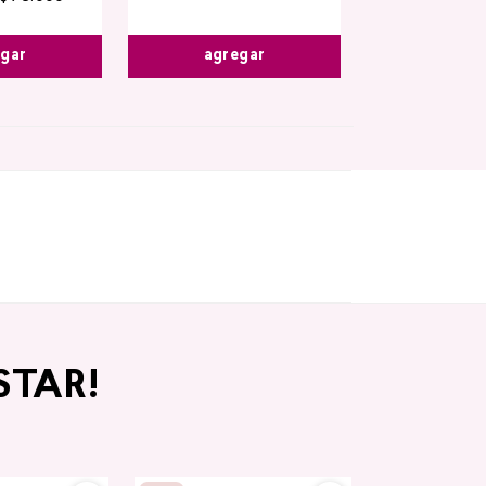
egar
agregar
STAR!