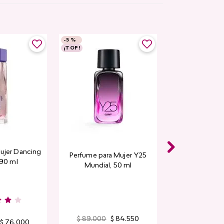
-
5 %
¡TOP!
ujer Dancing
Perfume para Mujer Y25
 90 ml
Mundial​, 50 ml
$
89
.
000
$
84
.
550
$
76
.
000