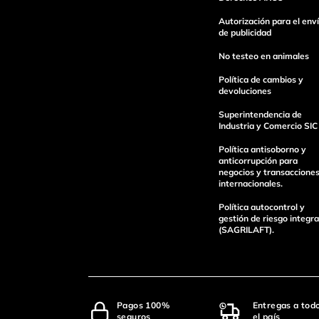
Escribe un comentario
Autorización para el env
de publicidad
No testeo en animales
Política de cambios y
devoluciones
Superintendencia de
enviar comentario
Industria y Comercio SIC
Política antisoborno y
anticorrupción para
negocios y transaccione
internacionales.
Política autocontrol y
gestión de riesgo integra
(SAGRILAFT).
Pagos 100%
Entregas a tod
seguros
el país