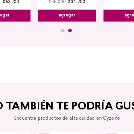
0
$
53
.
200
$
36
.
000
$
34
.
200
agr
egar
agregar
O TAMBIÉN TE PODRÍA GU
Encuentra productos de alta calidad en Cyzone