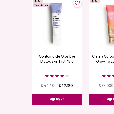
-
5 %
-
5 %
Top Seller
Contorno de Ojos Eye
Crema Corpor
Detox Skin First, 15 g
Glow To L
Limi
$
44
.
400
$
42
.
180
$
38
.
000
agregar
agr