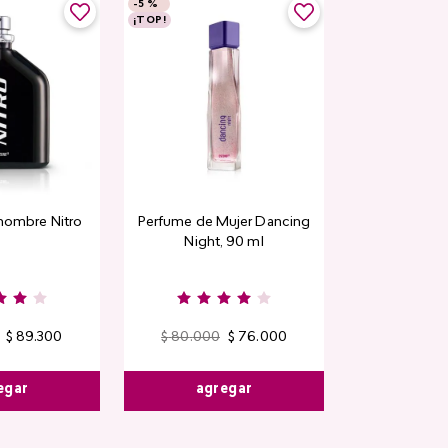
-
5 %
-
5 %
¡TOP!
Top Seller
hombre Nitro
Perfume de Mujer Dancing
Contorno de
Night, 90 ml
Detox Skin Fi
$
89
.
300
$
80
.
000
$
76
.
000
$
44
.
400
egar
agregar
agre