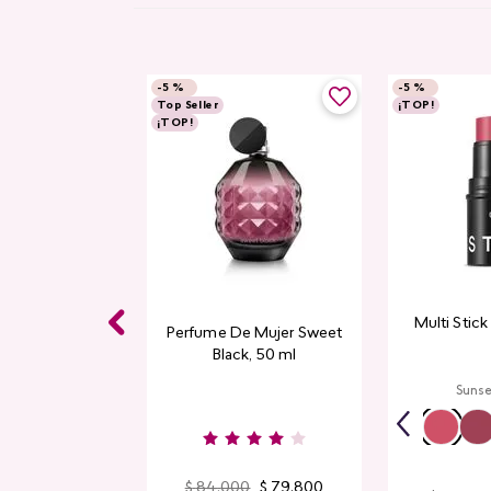
-
5 %
-
5 %
Top Seller
¡TOP!
¡TOP!
 Balm Cyplay
Multi Stic
Perfume De Mujer Sweet
Black, 50 ml
a Creamy
Sunse
$
84
.
000
$
79
.
800