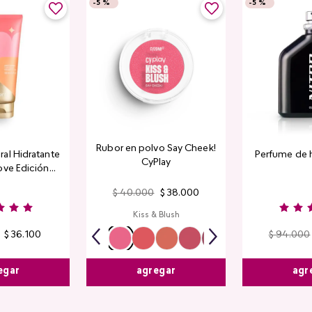
-
5 %
-
5 %
Rubor en polvo Say Cheek!
al Hidratante
Perfume de 
CyPlay
ove Edición
tada
$
40
.
000
$
38
.
000
Kiss & Blush
$
36
.
100
$
94
.
000
egar
agr
agregar