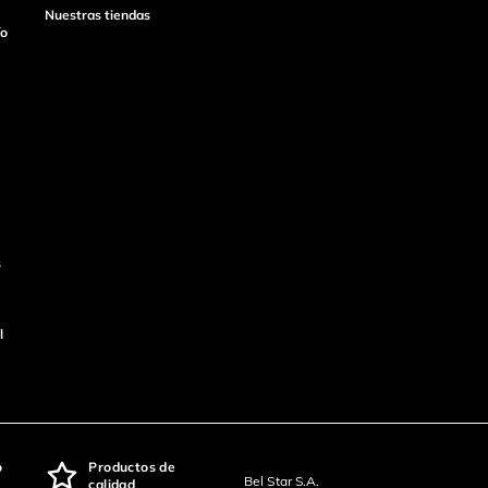
Nuestras tiendas
ío
s
l
o
Productos de
Bel Star S.A.
calidad