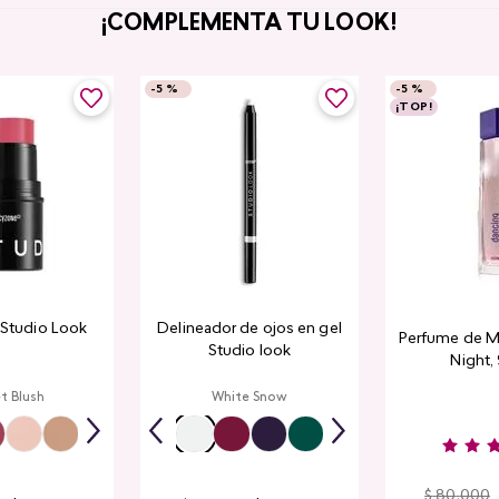
¡COMPLEMENTA TU LOOK!
-
5 %
-
5 %
¡TOP!
k Studio Look
Delineador de ojos en gel
Perfume de M
Studio look
Night,
t Blush
White Snow
$
80
.
000