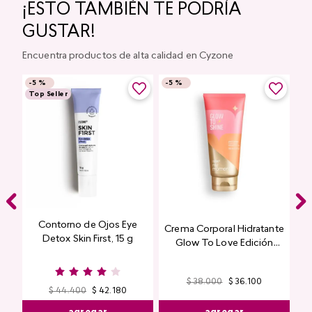
¡ESTO TAMBIÉN TE PODRÍA
GUSTAR!
Encuentra productos de alta calidad en Cyzone
-
5 %
-
5 %
Top Seller
Contorno de Ojos Eye
Crema Corporal Hidratante
Detox Skin First, 15 g
Glow To Love Edición
Limitada
$
44
.
400
$
42
.
180
$
38
.
000
$
36
.
100