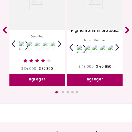
Labial Mate Studio Look
Glitter para Ojos Gel Eye
Pigment Shimmer Studio
Look
Deep Red
Malva Shimmer
$
43
.
000
$
40
.
850
$
34
.
000
$
32
.
300
agregar
agregar