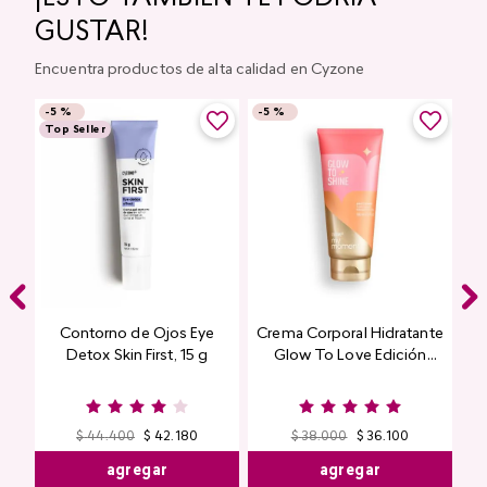
GUSTAR!
Encuentra productos de alta calidad en Cyzone
-
5 %
-
5 %
Top Seller
Contorno de Ojos Eye
Crema Corporal Hidratante
Detox Skin First, 15 g
Glow To Love Edición
Limitada
$
44
.
400
$
42
.
180
$
38
.
000
$
36
.
100
agregar
agregar