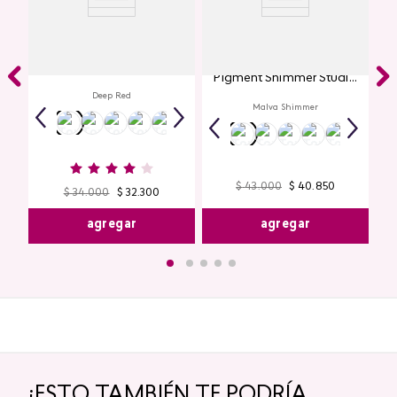
Labial Mate Studio Look
Glitter para Ojos Gel Eye
Pigment Shimmer Studio
Look
Deep Red
Malva Shimmer
$
43
.
000
$
40
.
850
$
34
.
000
$
32
.
300
agregar
agregar
¡ESTO TAMBIÉN TE PODRÍA