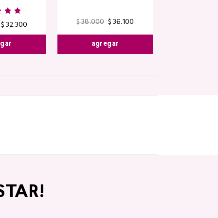
$
38
.
000
$
36
.
100
$
32
.
300
agregar
egar
STAR!