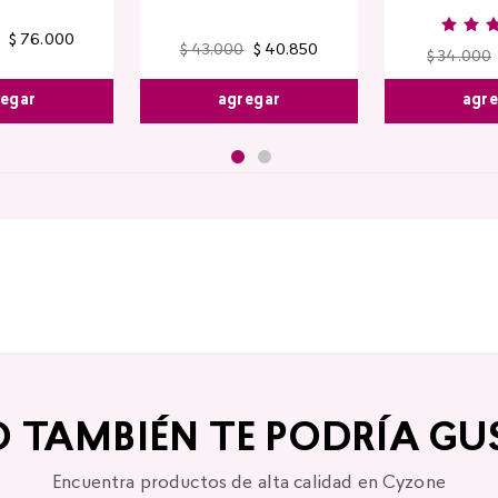
$
76
.
000
$
43
.
000
$
40
.
850
$
34
.
000
egar
agregar
agr
O TAMBIÉN TE PODRÍA GU
Encuentra productos de alta calidad en Cyzone