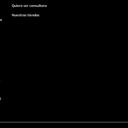
Quiero ser consultora
Nuestras tiendas
ío
s
l