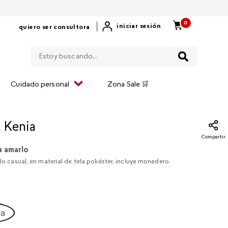
0
|
iniciar sesión
quiero ser consultora
Estoy buscando...
Cuidado personal
Zona Sale 🛒
a Kenia​
Compartir
a amarlo
ilo casual, en material de tela poliéster, incluye monedero.
ca