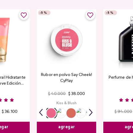
-
5 %
-
5 %
Rubor en polvo Say Cheek!
al Hidratante
Perfume de 
CyPlay
ove Edición
tada
$
40
.
000
$
38
.
000
Kiss & Blush
$
36
.
100
$
94
.
000
egar
agr
agregar