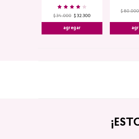
$
80
.
000
$
34
.
000
$
32
.
300
agr
agregar
¡EST