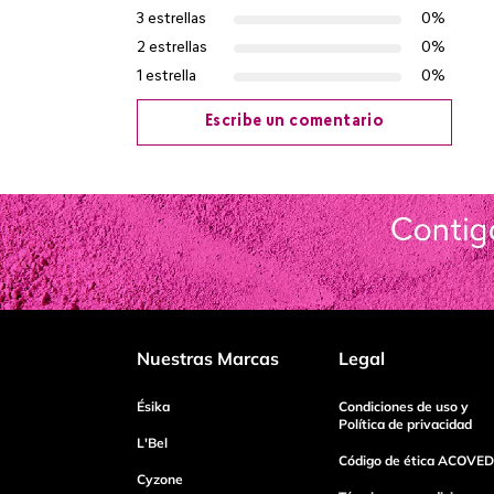
3 estrellas
0%
2 estrellas
0%
1 estrella
0%
Escribe un comentario
Agregar comentario
Título
Califica el producto de 1 a 5 estrellas
Nuestras Marcas
Legal
Tu nombre
Ésika
Condiciones de uso y
Política de privacidad
L'Bel
Código de ética ACOVED
Cyzone
Dirección de email