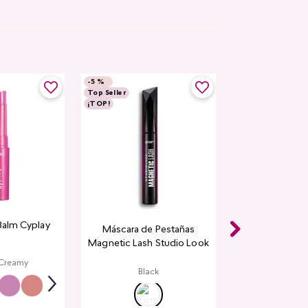
-
5 %
Top Seller
¡TOP!
Balm Cyplay
Máscara de Pestañas
Magnetic Lash Studio Look
 Creamy
Black