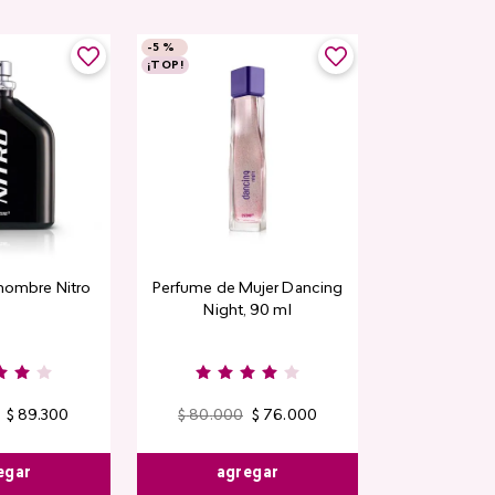
-
5 %
¡TOP!
hombre Nitro
Perfume de Mujer Dancing
Night, 90 ml
$
89
.
300
$
80
.
000
$
76
.
000
egar
agregar