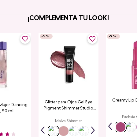
¡COMPLEMENTA TU LOOK!
-
5 %
-
5 %
Creamy Lip 
Glitter para Ojos Gel Eye
Mujer Dancing
Pigment Shimmer Studio
, 90 ml
Look
Fuchsia
Malva Shimmer