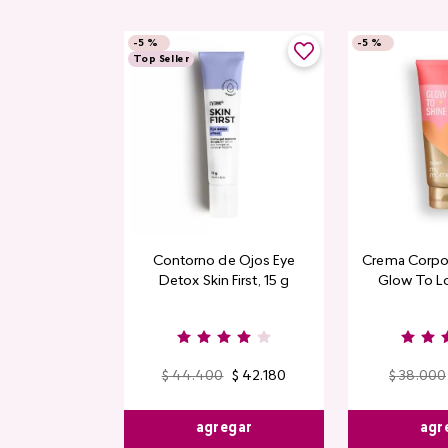
-
5 %
-
5 %
Top Seller
Contorno de Ojos Eye
Crema Corpor
Detox Skin First, 15 g
Glow To L
Limi
$
44
.
400
$
42
.
180
$
38
.
000
agregar
agr