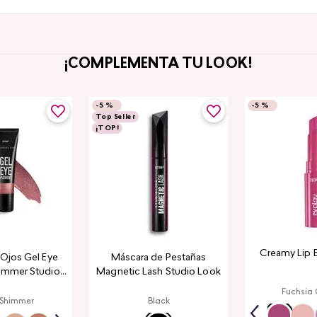
¡COMPLEMENTA TU LOOK!
-
5 %
-
5 %
Top Seller
¡TOP!
Creamy Lip 
a Ojos Gel Eye
Máscara de Pestañas
immer Studio
Magnetic Lash Studio Look
ook
Fuchsia
 Shimmer
Black