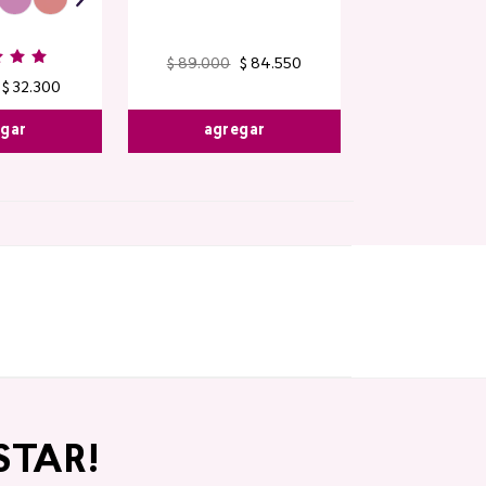
$
89
.
000
$
84
.
550
$
32
.
300
agregar
egar
STAR!