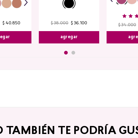
$
40
.
850
$
38
.
000
$
36
.
100
$
34
.
000
egar
agregar
agr
O TAMBIÉN TE PODRÍA GU