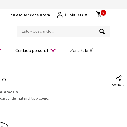
0
|
iniciar sesión
quiero ser consultora
Estoy buscando...
Cuidado personal
Zona Sale 🛒
io
Compartir
a amarlo
 casual de material tipo cuero.