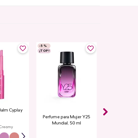
-
5 %
¡TOP!
Balm Cyplay
Perfume para Mujer Y25
Mundial​, 50 ml
 Creamy