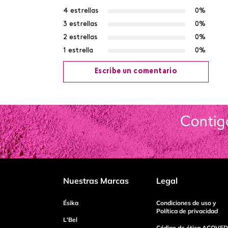
4 estrellas
0%
3 estrellas
0%
2 estrellas
0%
1 estrella
0%
Escribe un comentario
Agregar comentario
Título
Califica el producto de 1 a 5 estrellas
Nuestras Marcas
Legal
Tu nombre
Ésika
Condiciones de uso y
Política de privacidad
L'Bel
Código de ética ACOVED