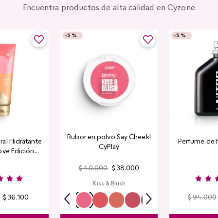
Encuentra productos de alta calidad en Cyzone
-
5 %
-
5 %
Rubor en polvo Say Cheek!
al Hidratante
Perfume de 
CyPlay
ove Edición
tada
$
40
.
000
$
38
.
000
Kiss & Blush
$
36
.
100
$
94
.
000