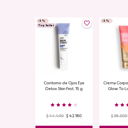
-
5 %
-
5 %
Top Seller
Contorno de Ojos Eye
Crema Corpor
Detox Skin First, 15 g
Glow To L
Limi
$
44
.
400
$
42
.
180
$
38
.
000