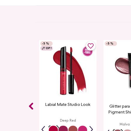
-
5 %
-
5 %
¡TOP!
Labial Mate Studio Look
Glitter par
Pigment Sh
L
Deep Red
Malva