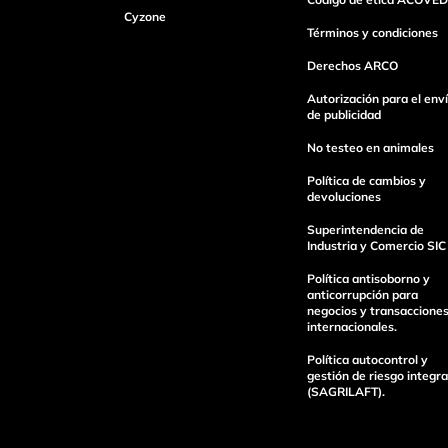
Cyzone
Dirección de email
Términos y condiciones
Derechos ARCO
Escribe un comentario
Autorización para el env
de publicidad
No testeo en animales
Política de cambios y
devoluciones
Superintendencia de
enviar comentario
Industria y Comercio SIC
Política antisoborno y
anticorrupción para
negocios y transaccione
internacionales.
Política autocontrol y
gestión de riesgo integra
(SAGRILAFT).