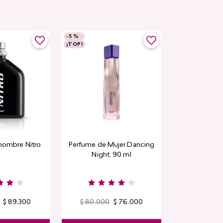
-
5 %
¡TOP!
hombre Nitro
Perfume de Mujer Dancing
Night, 90 ml
$
89
.
300
$
80
.
000
$
76
.
000