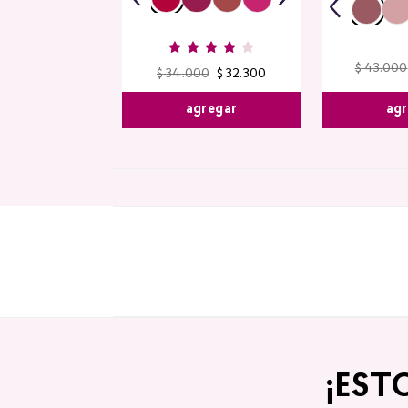
$
43
.
000
$
34
.
000
$
32
.
300
agr
agregar
¡EST