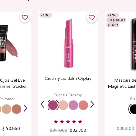
-
5 %
-
5 %
Top Seller
¡TOP!
Creamy Lip Balm Cyplay
a Ojos Gel Eye
Máscara de
immer Studio
Magnetic Lash
ook
Fuchsia Creamy
 Shimmer
Bla
$
40
.
850
$
38
.
000
$
34
.
000
$
32
.
300