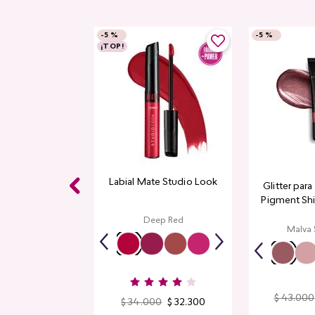
-
5 %
-
5 %
¡TOP!
Labial Mate Studio Look
Glitter par
Pigment Sh
L
Deep Red
Malva
$
43
.
000
$
34
.
000
$
32
.
300