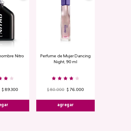
hombre Nitro
Perfume de Mujer Dancing
Night, 90 ml
$
89
.
300
$
80
.
000
$
76
.
000
egar
agregar