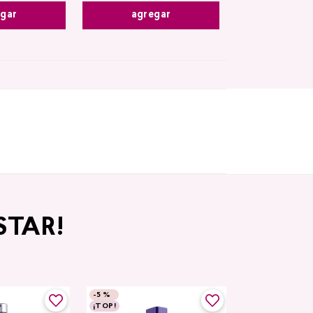
agregar
egar
STAR!
-
5 %
¡TOP!