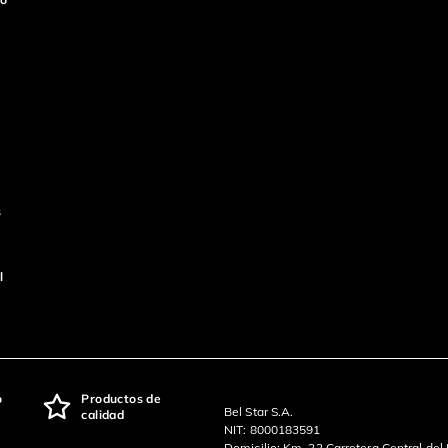
s
l
o
Productos de
Bel Star S.A.
calidad
NIT: 8000183591
Domicilio: Km. 22 Carretera Central del