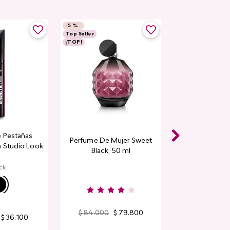
-
5 %
Top Seller
¡TOP!
 Pestañas
Perfume De Mujer Sweet
 Studio Look
Black, 50 ml
ck
$
84
.
000
$
79
.
800
$
36
.
100