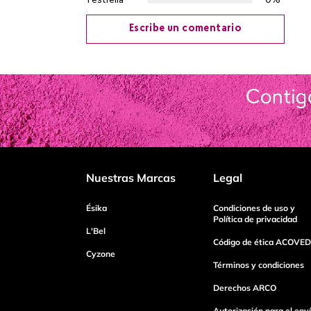
1 estrella
0%
Escribe un comentario
Agregar comentario
Título
Califica el producto de 1 a 5 estrellas
Nuestras Marcas
Legal
Tu nombre
Ésika
Condiciones de uso y
Política de privacidad
L'Bel
Código de ética ACOVED
Cyzone
Dirección de email
Términos y condiciones
Derechos ARCO
Escribe un comentario
Autorización para el env