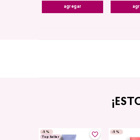
agr
agregar
¡EST
-
5 %
-
5 %
Top Seller