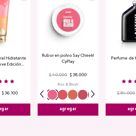
Rubor en polvo Say Cheek!
al Hidratante
Perfume de 
CyPlay
ove Edición
tada
$
40
.
000
$
38
.
000
Kiss & Blush
$
36
.
100
$
94
.
000
egar
agr
agregar