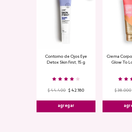
Contorno de Ojos Eye
Crema Corpor
Detox Skin First, 15 g
Glow To L
Limi
$
44
.
400
$
42
.
180
$
38
.
000
agregar
agr