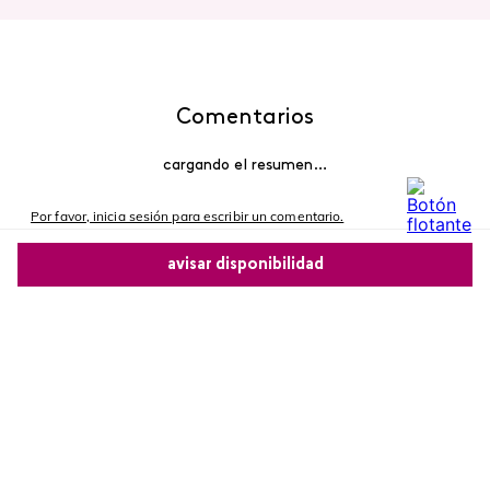
Comentarios
cargando el resumen…
Por favor, inicia sesión para escribir un comentario.
avisar disponibilidad
Más reciente
Comparte este producto
Cargando comentarios…
Copiar link
Whatsapp
Facebook
Más