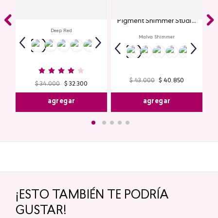
Labial Mate Studio Look
Glitter para Ojos Gel Eye
Pigment Shimmer Studio
Look
Deep Red
Malva Shimmer
$
43
.
000
$
40
.
850
$
34
.
000
$
32
.
300
agregar
agregar
¡ESTO TAMBIÉN TE PODRÍA
GUSTAR!