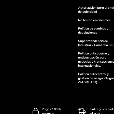
Escribe un comentario
Autorización para el env
de publicidad
No testeo en animales
Política de cambios y
devoluciones
Superintendencia de
enviar comentario
Industria y Comercio SIC
Política antisoborno y
anticorrupción para
negocios y transaccione
internacionales.
Política autocontrol y
gestión de riesgo integra
(SAGRILAFT).
Pagos 100%
Entregas a tod
seguros
el país