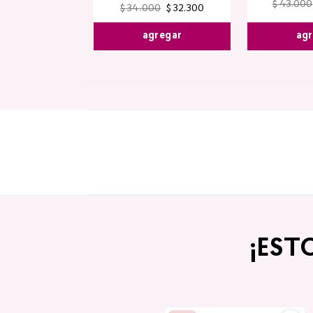
$
43
.
000
$
34
.
000
$
32
.
300
agr
agregar
¡EST