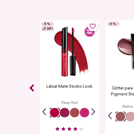
-
5 %
-
5 %
¡TOP!
Labial Mate Studio Look
Glitter par
Pigment Sh
L
Deep Red
Malva