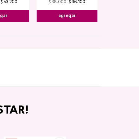
$
53
.
200
$
38
.
000
$
36
.
100
egar
agregar
STAR!