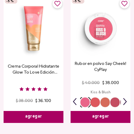
-
5 %
-
5 %
Rubor en polvo Say Cheek!
Crema Corporal Hidratante
CyPlay
Glow To Love Edición
Limitada
$
40
.
000
$
38
.
000
Kiss & Blush
$
38
.
000
$
36
.
100
agregar
agregar