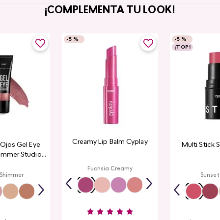
¡COMPLEMENTA TU LOOK!
-
5 %
-
5 %
¡TOP!
Creamy Lip Balm Cyplay
a Ojos Gel Eye
Multi Stick 
immer Studio
ook
Fuchsia Creamy
 Shimmer
Sunset