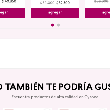
$
40
.
850
$
56
.
000
$
34
.
000
$
32
.
300
egar
agr
agregar
O TAMBIÉN TE PODRÍA GU
Encuentra productos de alta calidad en Cyzone