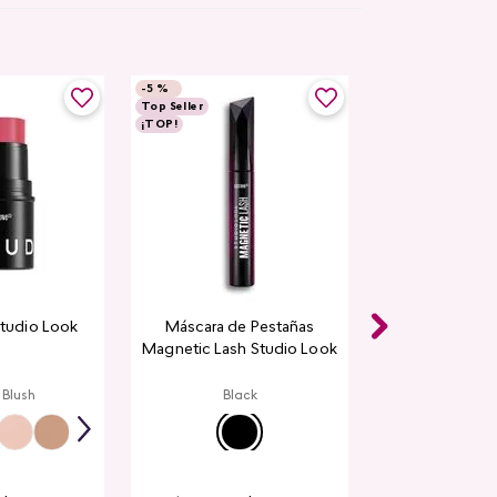
-
5 %
Top Seller
¡TOP!
Studio Look
Máscara de Pestañas
Magnetic Lash Studio Look
 Blush
Black