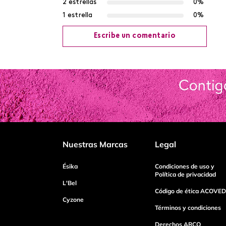
2 estrellas
0%
1 estrella
0%
Escribe un comentario
Agregar comentario
Título
Califica el producto de 1 a 5 estrellas
Nuestras Marcas
Legal
Tu nombre
Ésika
Condiciones de uso y
Política de privacidad
L'Bel
Código de ética ACOVED
Cyzone
Dirección de email
Términos y condiciones
Derechos ARCO