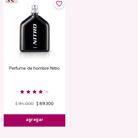
-
5 %
Perfume de hombre Nitro
$
94
.
000
$
89
.
300
agregar