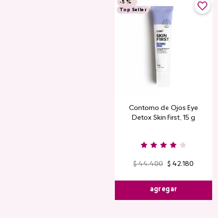
-
5 %
Top Seller
Contorno de Ojos Eye
Detox Skin First, 15 g
$
44
.
400
$
42
.
180
agregar