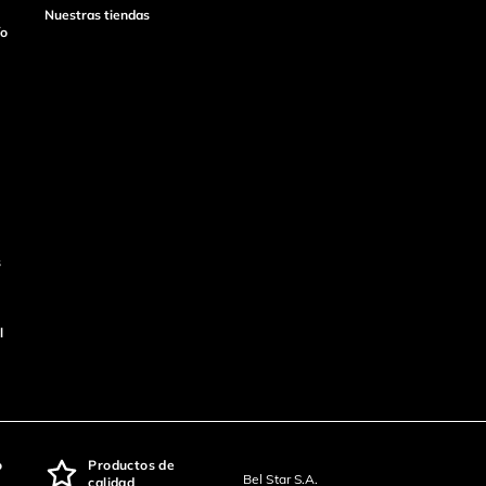
Nuestras tiendas
ío
s
l
o
Productos de
Bel Star S.A.
calidad