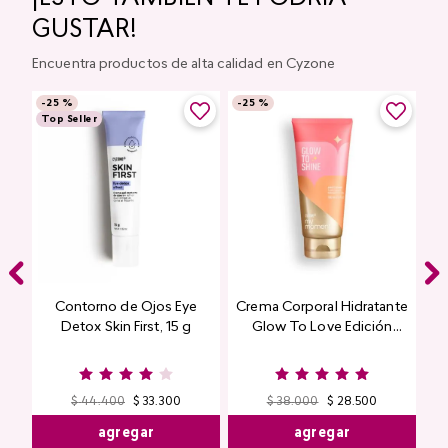
GUSTAR!
Encuentra productos de alta calidad en Cyzone
-
25 %
-
25 %
Top Seller
Contorno de Ojos Eye
Crema Corporal Hidratante
Detox Skin First, 15 g
Glow To Love Edición
Limitada
$
44
.
400
$
33
.
300
$
38
.
000
$
28
.
500
agregar
agregar