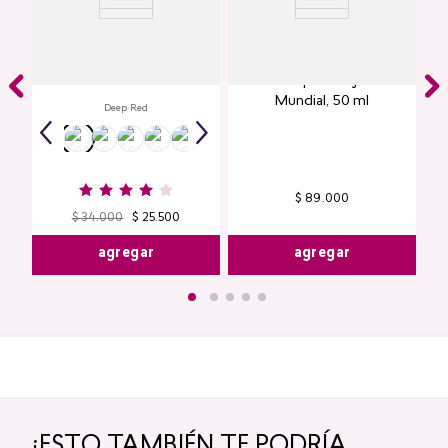
Labial Mate Studio Look
Perfume para Mujer Y25
Mundial​, 50 ml
Deep Red
$
89
.
000
$
34
.
000
$
25
.
500
agregar
agregar
¡ESTO TAMBIÉN TE PODRÍA