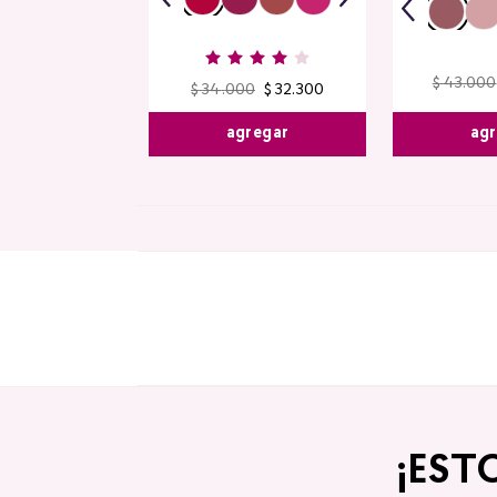
$
43
.
000
$
34
.
000
$
32
.
300
agr
agregar
¡EST