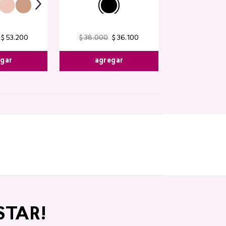
$
53
.
200
$
38
.
000
$
36
.
100
egar
agregar
STAR!