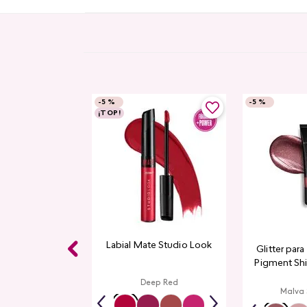
-
5 %
-
5 %
¡TOP!
Labial Mate Studio Look
Glitter par
Pigment Sh
L
Deep Red
Malva