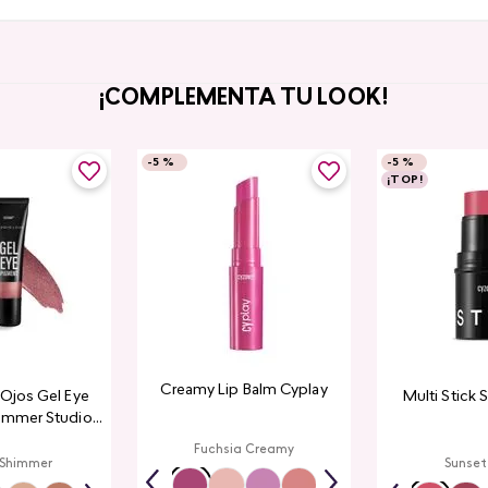
¡COMPLEMENTA TU LOOK!
-
5 %
-
5 %
¡TOP!
Creamy Lip Balm Cyplay
a Ojos Gel Eye
Multi Stick 
immer Studio
ook
Fuchsia Creamy
 Shimmer
Sunset