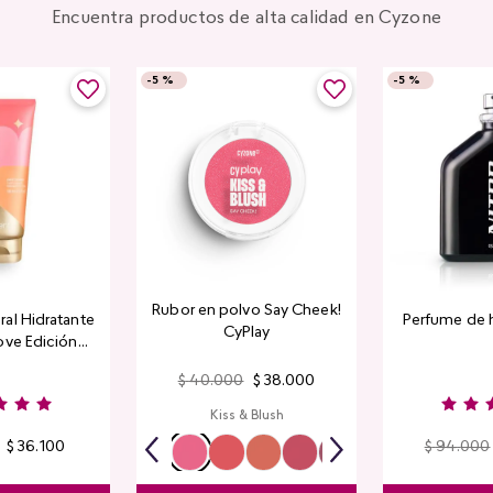
Encuentra productos de alta calidad en Cyzone
-
5 %
-
5 %
Rubor en polvo Say Cheek!
al Hidratante
Perfume de 
CyPlay
ove Edición
tada
$
40
.
000
$
38
.
000
Kiss & Blush
$
36
.
100
$
94
.
000