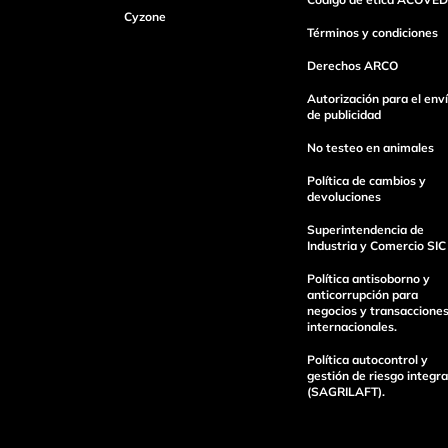
Cyzone
Dirección de email
Términos y condiciones
Derechos ARCO
Escribe un comentario
Autorización para el env
de publicidad
No testeo en animales
Política de cambios y
devoluciones
Superintendencia de
enviar comentario
Industria y Comercio SIC
Política antisoborno y
anticorrupción para
negocios y transaccione
internacionales.
Política autocontrol y
gestión de riesgo integra
(SAGRILAFT).