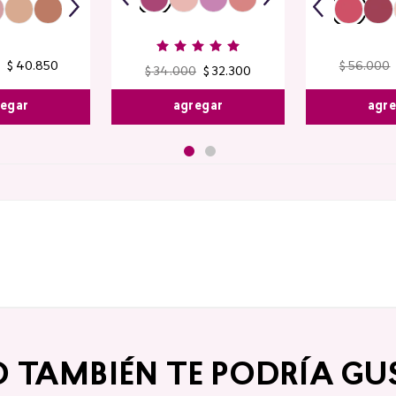
$
40
.
850
$
56
.
000
$
34
.
000
$
32
.
300
egar
agr
agregar
O TAMBIÉN TE PODRÍA GU