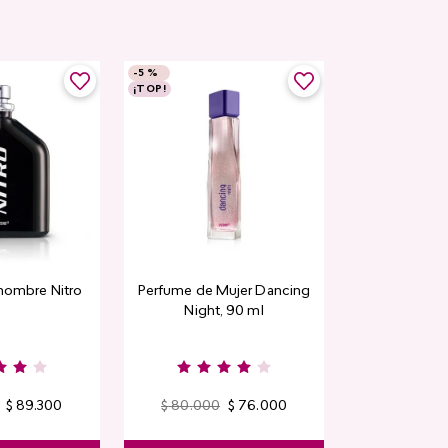
-
5 %
¡TOP!
hombre Nitro
Perfume de Mujer Dancing
Night, 90 ml
$
89
.
300
$
80
.
000
$
76
.
000