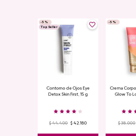
-
5 %
-
5 %
Top Seller
Contorno de Ojos Eye
Crema Corpor
Detox Skin First, 15 g
Glow To L
Limi
$
44
.
400
$
42
.
180
$
38
.
000