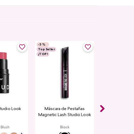
-
5 %
Top Seller
¡TOP!
Studio Look
Máscara de Pestañas
Magnetic Lash Studio Look
 Blush
Black