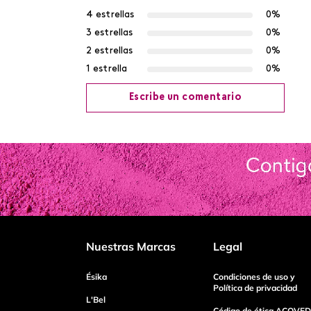
4 estrellas
0%
3 estrellas
0%
2 estrellas
0%
1 estrella
0%
Escribe un comentario
Agregar comentario
Título
Califica el producto de 1 a 5 estrellas
Nuestras Marcas
Legal
Tu nombre
Ésika
Condiciones de uso y
Política de privacidad
L'Bel
Código de ética ACOVED