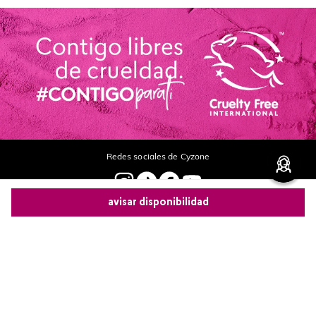
Redes sociales de Cyzone
avisar disponibilidad
Nuestras marcas
Comparte este producto
Legal
Copiar link
Whatsapp
Facebook
Más
Contáctanos