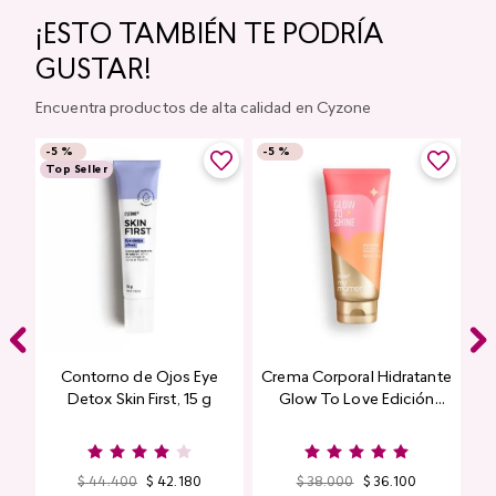
¡ESTO TAMBIÉN TE PODRÍA
GUSTAR!
Encuentra productos de alta calidad en Cyzone
-
5 %
-
5 %
Top Seller
Contorno de Ojos Eye
Crema Corporal Hidratante
Detox Skin First, 15 g
Glow To Love Edición
Limitada
$
44
.
400
$
42
.
180
$
38
.
000
$
36
.
100