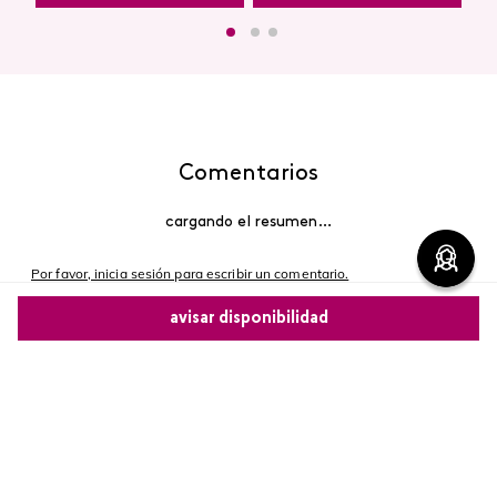
Comentarios
cargando el resumen…
Por favor, inicia sesión para escribir un comentario.
avisar disponibilidad
Más reciente
Comparte este producto
Cargando comentarios…
Copiar link
Whatsapp
Facebook
Más