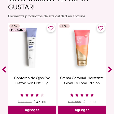
GUSTAR!
Encuentra productos de alta calidad en Cyzone
-
5 %
-
5 %
Top Seller
Contorno de Ojos Eye
Crema Corporal Hidratante
Detox Skin First, 15 g
Glow To Love Edición
Limitada
$
44
.
400
$
42
.
180
$
38
.
000
$
36
.
100
agregar
agregar