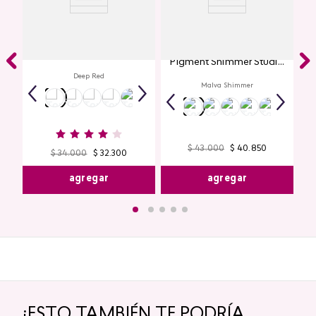
Labial Mate Studio Look
Glitter para Ojos Gel Eye
Pigment Shimmer Studio
Look
Deep Red
Malva Shimmer
$
43
.
000
$
40
.
850
$
34
.
000
$
32
.
300
agregar
agregar
¡ESTO TAMBIÉN TE PODRÍA