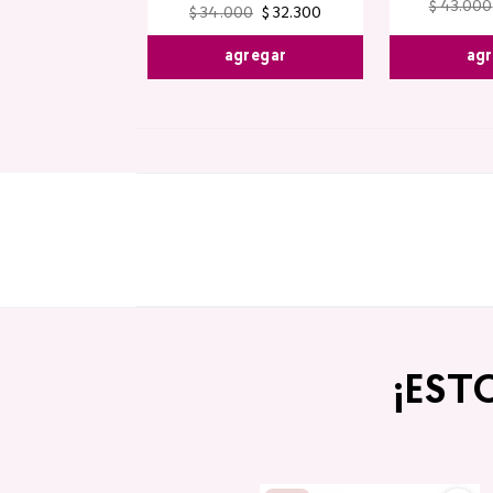
$
43
.
000
$
34
.
000
$
32
.
300
agr
agregar
¡EST