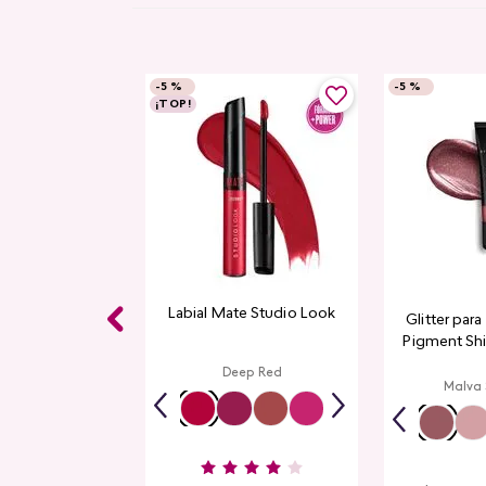
-
5 %
-
5 %
¡TOP!
Labial Mate Studio Look
Glitter par
Pigment Sh
L
Deep Red
Malva