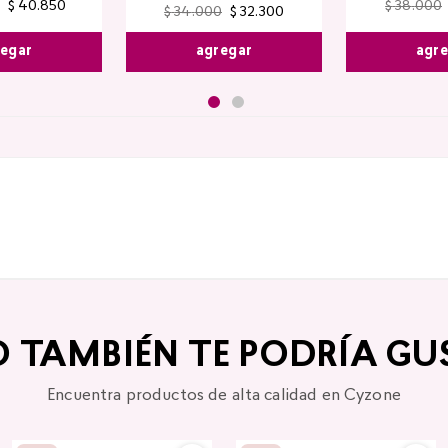
$
40
.
850
$
38
.
000
$
34
.
000
$
32
.
300
egar
agr
agregar
O TAMBIÉN TE PODRÍA GU
Encuentra productos de alta calidad en Cyzone