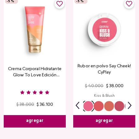
-
5 %
-
5 %
Rubor en polvo Say Cheek!
Crema Corporal Hidratante
CyPlay
Glow To Love Edición
Limitada
$
40
.
000
$
38
.
000
Kiss & Blush
$
38
.
000
$
36
.
100
agregar
agregar