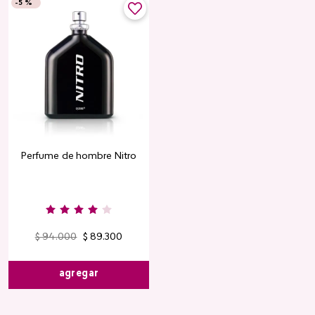
-
5 %
Perfume de hombre Nitro
$
94
.
000
$
89
.
300
agregar