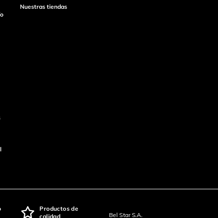
Nuestras tiendas
ío
s
l
o
Productos de
Bel Star S.A.
calidad