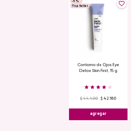
-
5 %
Top Seller
Contorno de Ojos Eye
Detox Skin First, 15 g
$
44
.
400
$
42
.
180
agregar