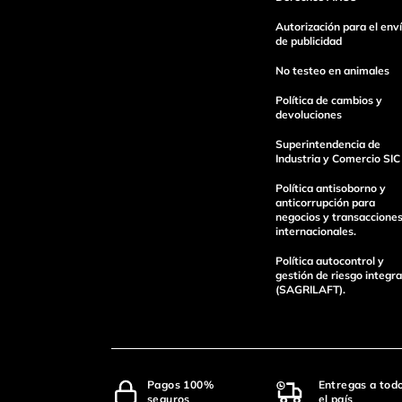
Escribe un comentario
Autorización para el env
de publicidad
No testeo en animales
Política de cambios y
devoluciones
Superintendencia de
enviar comentario
Industria y Comercio SIC
Política antisoborno y
anticorrupción para
negocios y transaccione
internacionales.
Política autocontrol y
gestión de riesgo integra
(SAGRILAFT).
Pagos 100%
Entregas a tod
seguros
el país