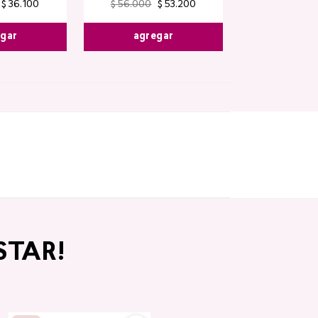
$
36
.
100
$
56
.
000
$
53
.
200
egar
agregar
STAR!