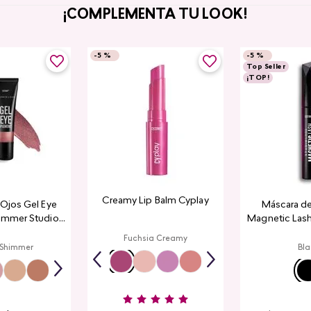
¡COMPLEMENTA TU LOOK!
-
5 %
-
5 %
Top Seller
¡TOP!
Creamy Lip Balm Cyplay
a Ojos Gel Eye
Máscara de
immer Studio
Magnetic Lash
ook
Fuchsia Creamy
 Shimmer
Bla