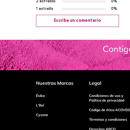
2 estrellas
0%
1 estrella
0%
Escribe un comentario
Agregar comentario
Título
Califica el producto de 1 a 5 estrellas
Nuestras Marcas
Legal
Tu nombre
Ésika
Condiciones de uso y
Política de privacidad
L'Bel
Código de ética ACOVED
Cyzone
Dirección de email
Términos y condiciones
Derechos ARCO