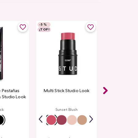
-
5 %
¡TOP!
 Pestañas
Multi Stick Studio Look
 Studio Look
ck
Sunset Blush