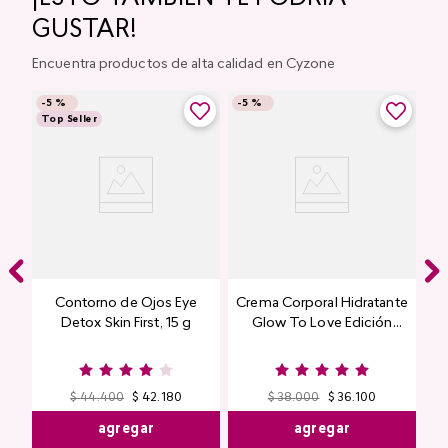
GUSTAR!
Encuentra productos de alta calidad en Cyzone
-
5 %
-
5 %
Top Seller
Contorno de Ojos Eye
Crema Corporal Hidratante
Detox Skin First, 15 g
Glow To Love Edición
Limitada
$
44
.
400
$
42
.
180
$
38
.
000
$
36
.
100
agregar
agregar