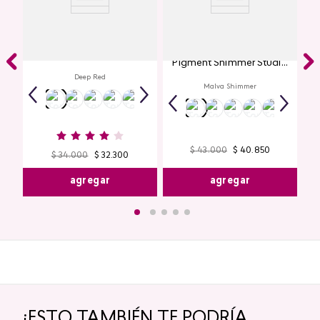
Labial Mate Studio Look
Glitter para Ojos Gel Eye
Pigment Shimmer Studio
Look
Deep Red
Malva Shimmer
$
43
.
000
$
40
.
850
$
34
.
000
$
32
.
300
agregar
agregar
¡ESTO TAMBIÉN TE PODRÍA