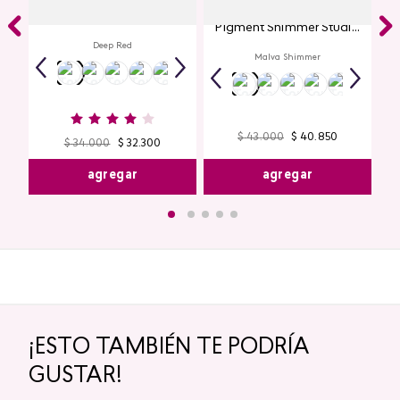
Labial Mate Studio Look
Glitter para Ojos Gel Eye
Pigment Shimmer Studio
Look
Deep Red
Malva Shimmer
$
43
.
000
$
40
.
850
$
34
.
000
$
32
.
300
agregar
agregar
¡ESTO TAMBIÉN TE PODRÍA
GUSTAR!