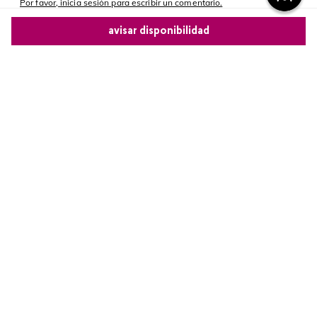
Por favor, inicia sesión para escribir un comentario.
avisar disponibilidad
Más reciente
Comparte este producto
Cargando comentarios…
Copiar link
Whatsapp
Facebook
Más
Redes sociales de Cyzone