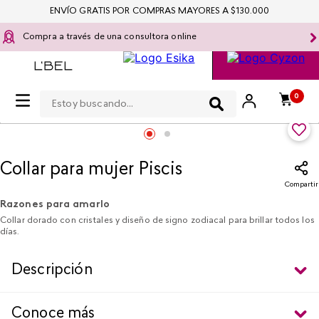
ENVÍO GRATIS POR COMPRAS MAYORES A $130.000
Compra a través de una consultora online
Estoy buscando...
Moda y Accesorios
0
Collar para mujer Piscis
Compartir
Razones para amarlo
Collar dorado con cristales y diseño de signo zodiacal para brillar todos los
días.
Descripción
Conoce más