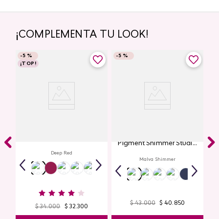
¡COMPLEMENTA TU LOOK!
-
5 %
-
5 %
¡TOP!
Labial Mate Studio Look
Glitter para Ojos Gel Eye
Pigment Shimmer Studio
Look
Deep Red
Malva Shimmer
$
43
.
000
$
40
.
850
$
34
.
000
$
32
.
300