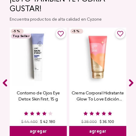
GUSTAR!
Encuentra productos de alta calidad en Cyzone
-
5 %
-
5 %
Top Seller
Contorno de Ojos Eye
Crema Corporal Hidratante
Detox Skin First, 15 g
Glow To Love Edición
Limitada
$
44
.
400
$
42
.
180
$
38
.
000
$
36
.
100
agregar
agregar