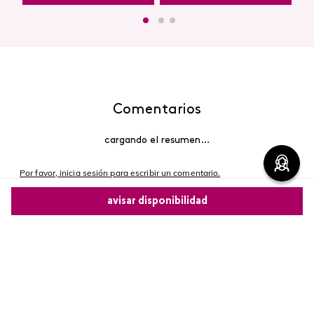
Comentarios
cargando el resumen…
Por favor, inicia sesión para escribir un comentario.
avisar disponibilidad
Más reciente
Comparte este producto
Cargando comentarios…
Copiar link
Whatsapp
Facebook
Más