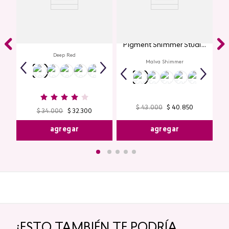
Labial Mate Studio Look
Glitter para Ojos Gel Eye
Pigment Shimmer Studio
Look
Deep Red
Malva Shimmer
$
43
.
000
$
40
.
850
$
34
.
000
$
32
.
300
agregar
agregar
¡ESTO TAMBIÉN TE PODRÍA