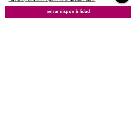
avisar disponibilidad
Más reciente
Comparte este producto
Cargando comentarios…
Copiar link
Whatsapp
Facebook
Más
Redes sociales de Cyzone