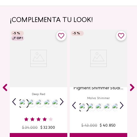
¡COMPLEMENTA TU LOOK!
-
5 %
-
5 %
¡TOP!
Labial Mate Studio Look
Glitter para Ojos Gel Eye
Pigment Shimmer Studio
Look
Deep Red
Malva Shimmer
$
43
.
000
$
40
.
850
$
34
.
000
$
32
.
300