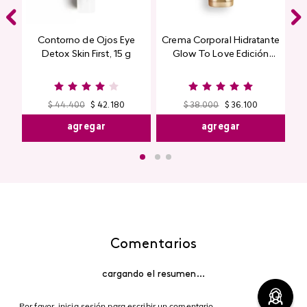
Contorno de Ojos Eye
Crema Corporal Hidratante
Detox Skin First, 15 g
Glow To Love Edición
Limitada
$
44
.
400
$
42
.
180
$
38
.
000
$
36
.
100
agregar
agregar
Comentarios
cargando el resumen…
Por favor, inicia sesión para escribir un comentario.