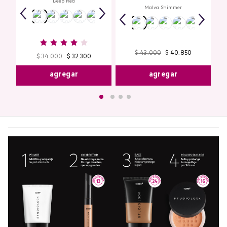
Look
Deep Red
Malva Shimmer
$
43
.
000
$
40
.
850
$
34
.
000
$
32
.
300
agregar
agregar