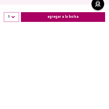
1
agregar a la bolsa
Comentarios
Comparte este producto
0 calificación promedio
Copiar link
Whatsapp
Facebook
Más
(0 comentarios)
Por favor, inicia sesión para escribir un comentario.
Más reciente
No hay comentarios.