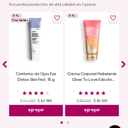
Encuentra productos de alta calidad en Cyzone
-
5 %
-
5 %
Top Seller
Contorno de Ojos Eye
Crema Corporal Hidratante
Detox Skin First, 15 g
Glow To Love Edición
Limitada
$
44
.
400
$
42
.
180
$
38
.
000
$
36
.
100
agregar
agregar