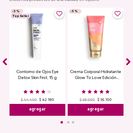
-
5 %
-
5 %
Top Seller
Contorno de Ojos Eye
Crema Corporal Hidratante
Detox Skin First, 15 g
Glow To Love Edición
Limitada
$
44
.
400
$
42
.
180
$
38
.
000
$
36
.
100
agregar
agregar