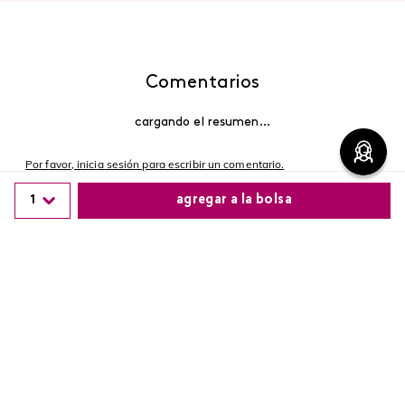
Comentarios
cargando el resumen…
Por favor, inicia sesión para escribir un comentario.
1
agregar a la bolsa
Más reciente
Comparte este producto
Cargando comentarios…
Copiar link
Whatsapp
Facebook
Más