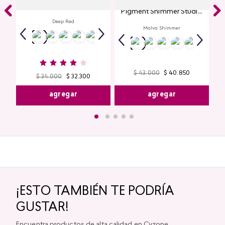
Glitter para Ojos Gel Eye
Pigment Shimmer Studio
Look
Deep Red
Malva Shimmer
$
43
.
000
$
40
.
850
$
34
.
000
$
32
.
300
agregar
agregar
¡ESTO TAMBIÉN TE PODRÍA
GUSTAR!
Encuentra productos de alta calidad en Cyzone