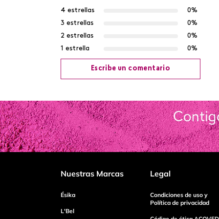
4 estrellas
0%
3 estrellas
0%
2 estrellas
0%
1 estrella
0%
Escribe un comentario
Agregar comentario
Título
Califica el producto de 1 a 5 estrellas
Nuestras Marcas
Legal
Tu nombre
Ésika
Condiciones de uso y
Política de privacidad
L'Bel
Código de ética ACOVED