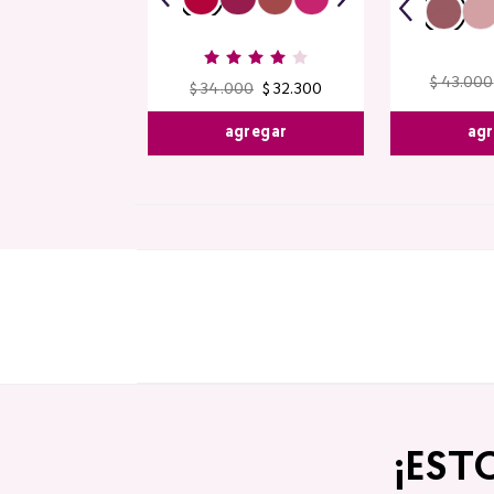
$
43
.
000
$
34
.
000
$
32
.
300
agr
agregar
¡EST