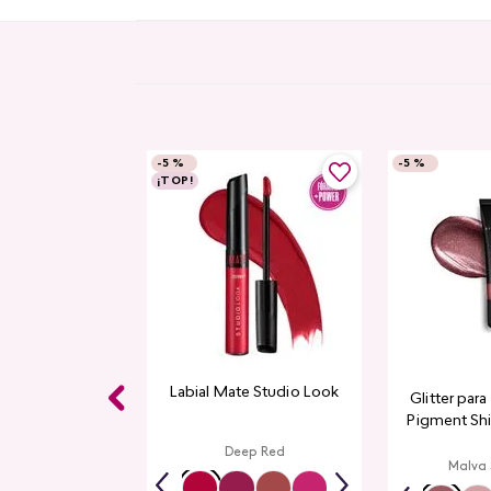
-
5 %
-
5 %
¡TOP!
Labial Mate Studio Look
Glitter par
Pigment Sh
L
Deep Red
Malva