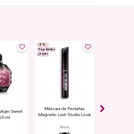
-
5 %
Top Seller
¡TOP!
Máscara de Pestañas
Mujer Sweet
Magnetic Lash Studio Look
 50 ml
Black