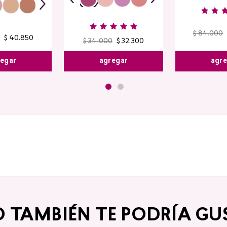
$
84
.
000
$
40
.
850
$
34
.
000
$
32
.
300
agr
egar
agregar
O TAMBIÉN TE PODRÍA GU