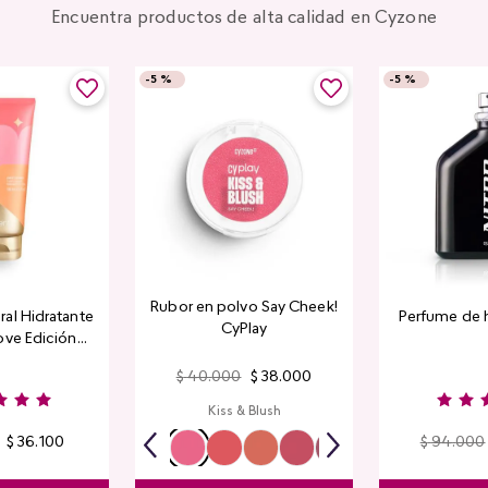
Encuentra productos de alta calidad en Cyzone
-
5 %
-
5 %
Rubor en polvo Say Cheek!
al Hidratante
Perfume de 
CyPlay
ove Edición
tada
$
40
.
000
$
38
.
000
Kiss & Blush
$
36
.
100
$
94
.
000