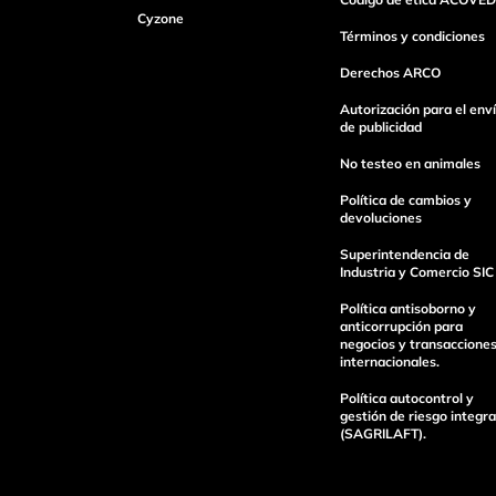
Cyzone
Dirección de email
Términos y condiciones
Derechos ARCO
Escribe un comentario
Autorización para el env
de publicidad
No testeo en animales
Política de cambios y
devoluciones
Superintendencia de
enviar comentario
Industria y Comercio SIC
Política antisoborno y
anticorrupción para
negocios y transaccione
internacionales.
Política autocontrol y
gestión de riesgo integra
(SAGRILAFT).