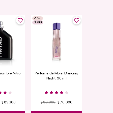
-
5 %
¡TOP!
hombre Nitro
Perfume de Mujer Dancing
Night, 90 ml
$
89
.
300
$
80
.
000
$
76
.
000