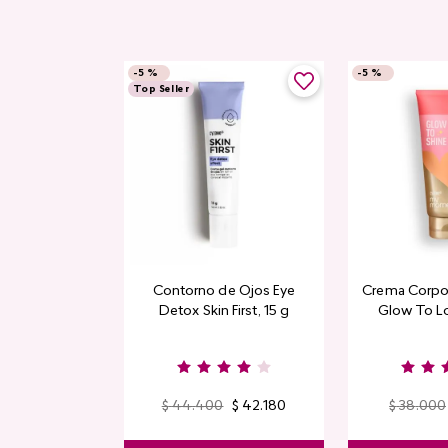
-
5 %
-
5 %
Top Seller
Contorno de Ojos Eye
Crema Corpor
Detox Skin First, 15 g
Glow To L
Limi
$
44
.
400
$
42
.
180
$
38
.
000