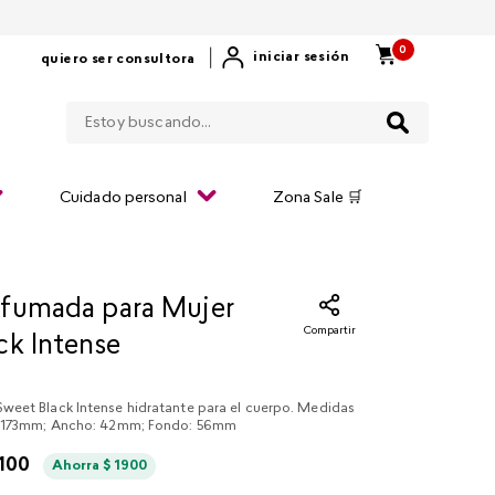
0
|
iniciar sesión
quiero ser consultora
Estoy buscando...
Cuidado personal
Zona Sale 🛒
fumada para Mujer
Compartir
ck Intense
eet Black Intense hidratante para el cuerpo. Medidas
: 173mm; Ancho: 42mm; Fondo: 56mm
100
Ahorra
$
1900