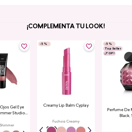
¡COMPLEMENTA TU LOOK!
-
5 %
-
5 %
Top Seller
¡TOP!
Creamy Lip Balm Cyplay
a Ojos Gel Eye
Perfume De 
immer Studio
Black,
ook
Fuchsia Creamy
 Shimmer