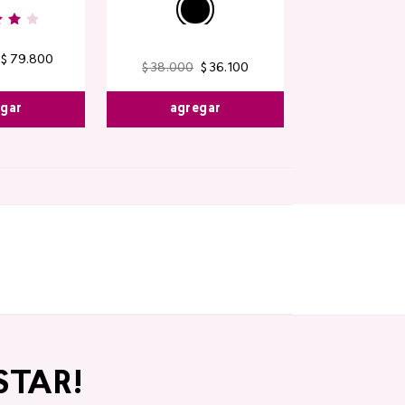
$
79
.
800
$
38
.
000
$
36
.
100
egar
agregar
STAR!