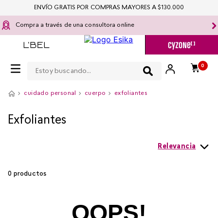
ENVÍO GRATIS POR COMPRAS MAYORES A $130.000
Compra a través de una consultora online
Estoy buscando...
0
cuidado personal
cuerpo
exfoliantes
Exfoliantes
Relevancia
0
productos
OOPS!