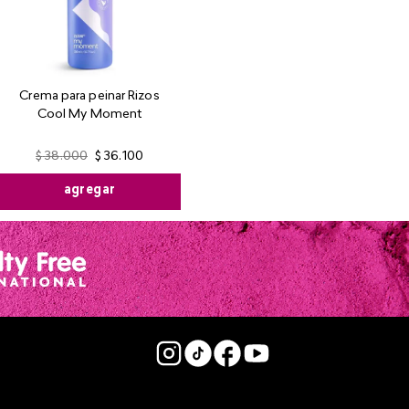
Crema para peinar Rizos
Cool My Moment
$
38
.
000
$
36
.
100
agregar