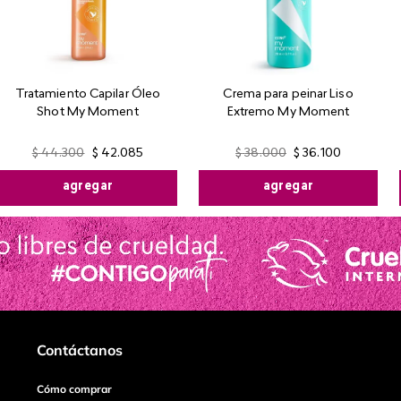
Tratamiento Capilar Óleo
Crema para peinar Liso
Shot My Moment
Extremo My Moment
$
44
.
300
$
42
.
085
$
38
.
000
$
36
.
100
agregar
agregar
Contáctanos
Cómo comprar