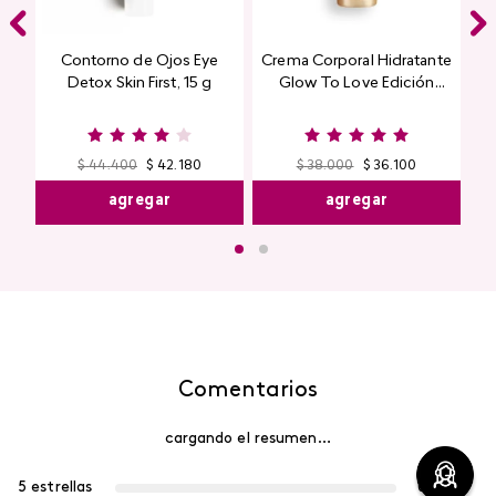
Contorno de Ojos Eye
Crema Corporal Hidratante
Detox Skin First, 15 g
Glow To Love Edición
Limitada
$
44
.
400
$
42
.
180
$
38
.
000
$
36
.
100
agregar
agregar
Comentarios
cargando el resumen…
5 estrellas
0%