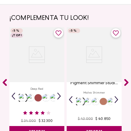
¡COMPLEMENTA TU LOOK!
-
5 %
-
5 %
¡TOP!
Labial Mate Studio Look
Glitter para Ojos Gel Eye
Pigment Shimmer Studio
Look
Deep Red
Malva Shimmer
$
43
.
000
$
40
.
850
$
34
.
000
$
32
.
300