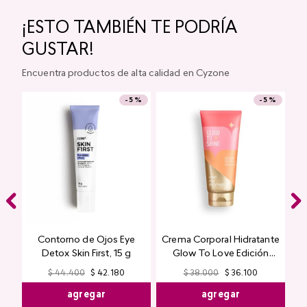
Labial Mate Studio Look
Glitter para Ojos Gel Eye
Pigment Shimmer Studio
Look
$
34
.
000
$
32
.
300
$
43
.
000
$
40
.
850
agregar
agregar
¡ESTO TAMBIÉN TE PODRÍA
GUSTAR!