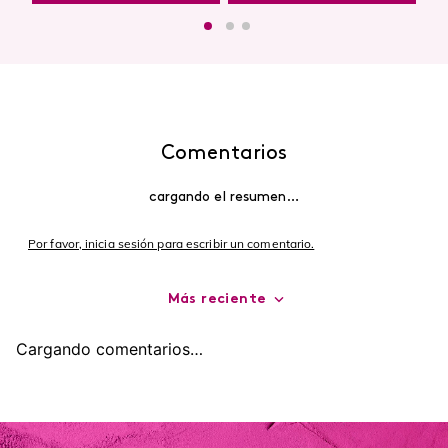
Encuentra productos de alta calidad en Cyzone
-
5 %
-
5 %
Top Seller
Contorno de Ojos Eye
Crema Corporal Hidratante
Detox Skin First, 15 g
Glow To Love Edición
Limitada
$
44
.
400
$
42
.
180
$
38
.
000
$
36
.
100
agregar
agregar