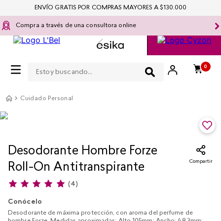
ENVÍO GRATIS POR COMPRAS MAYORES A $130.000
Compra a través de una consultora online
Estoy buscando...
0
Cuidado Personal
Desodorante Hombre Forze
Compartir
Roll-On Antitranspirante
(
4
)
Conócelo
Desodorante de máxima protección, con aroma del perfume de