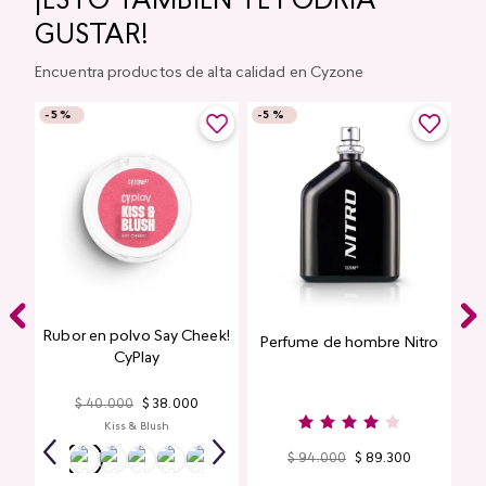
¡ESTO TAMBIÉN TE PODRÍA
GUSTAR!
Encuentra productos de alta calidad en Cyzone
-
5 %
-
5 %
Rubor en polvo Say Cheek!
Perfume de hombre Nitro
nte
CyPlay
n
$
40
.
000
$
38
.
000
Kiss & Blush
$
94
.
000
$
89
.
300