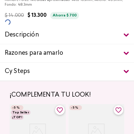
hombre Forze. Medidas aproximadas: Alto 105mm; Ancho: 48.3mm;
Fondo: 48.3mm
$
14
.
000
$
13
.
300
Ahorra
$
700
Descripción
Razones para amarlo
Cy Steps
¡COMPLEMENTA TU LOOK!
-
5 %
-
5 %
Top Seller
¡TOP!