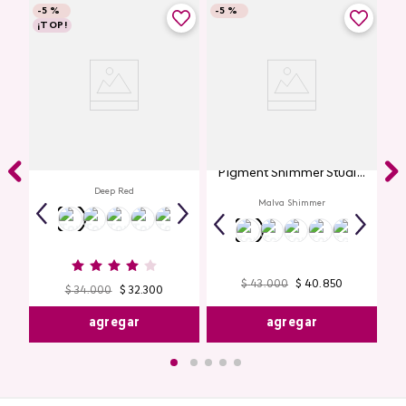
-
5 %
-
5 %
¡TOP!
Labial Mate Studio Look
Glitter para Ojos Gel Eye
Pigment Shimmer Studio
Look
Deep Red
Malva Shimmer
$
43
.
000
$
40
.
850
$
34
.
000
$
32
.
300
agregar
agregar