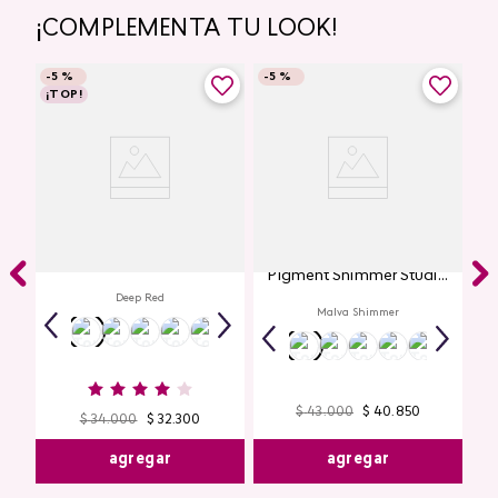
¡COMPLEMENTA TU LOOK!
-
5 %
-
5 %
¡TOP!
Labial Mate Studio Look
Glitter para Ojos Gel Eye
Pigment Shimmer Studio
Look
Deep Red
Malva Shimmer
$
43
.
000
$
40
.
850
$
34
.
000
$
32
.
300
agregar
agregar