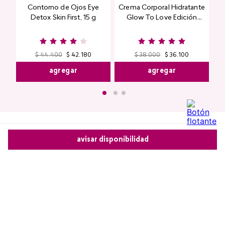
Contorno de Ojos Eye
Crema Corporal Hidratante
Detox Skin First, 15 g
Glow To Love Edición
Limitada
$
44
.
400
$
42
.
180
$
38
.
000
$
36
.
100
agregar
agregar
avisar disponibilidad
Comentarios
Comparte este producto
cargando el resumen…
Por favor, inicia sesión para escribir un comentario.
Copiar link
Whatsapp
Facebook
Más