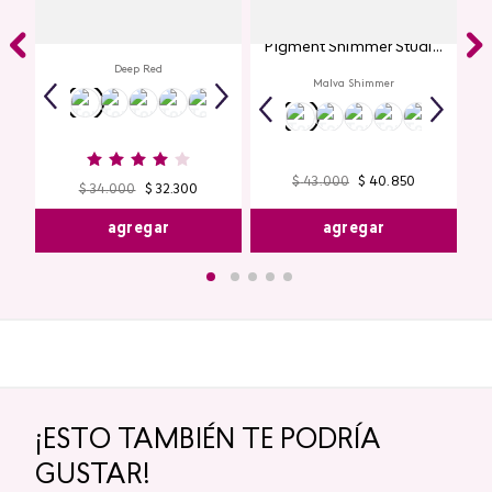
Labial Mate Studio Look
Glitter para Ojos Gel Eye
Pigment Shimmer Studio
Look
Deep Red
Malva Shimmer
$
43
.
000
$
40
.
850
$
34
.
000
$
32
.
300
agregar
agregar
¡ESTO TAMBIÉN TE PODRÍA
GUSTAR!