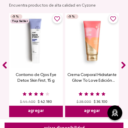
Encuentra productos de alta calidad en Cyzone
-
5 %
-
5 %
Top Seller
Contorno de Ojos Eye
Crema Corporal Hidratante
Detox Skin First, 15 g
Glow To Love Edición
Limitada
$
44
.
400
$
42
.
180
$
38
.
000
$
36
.
100
agregar
agregar