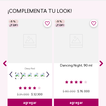
¡COMPLEMENTA TU LOOK!
-
5 %
-
5 %
¡TOP!
¡TOP!
Labial Mate Studio Look
Perfume de Mujer
Dancing Night, 90 ml
Deep Red
$
80
.
000
$
76
.
000
$
34
.
000
$
32
.
300
agregar
agregar