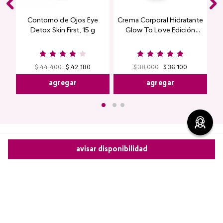
Contorno de Ojos Eye
Crema Corporal Hidratante
Detox Skin First, 15 g
Glow To Love Edición
Limitada
$
44
.
400
$
42
.
180
$
38
.
000
$
36
.
100
agregar
agregar
avisar disponibilidad
Comentarios
Comparte este producto
cargando el resumen…
Copiar link
Whatsapp
Facebook
Más
5 estrellas
0%