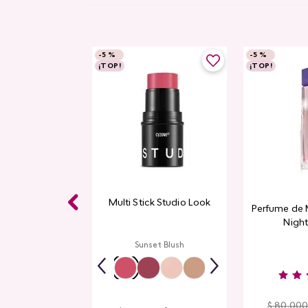
-
5 %
-
5 %
¡TOP!
¡TOP!
e Pestañas
Multi Stick Studio Look
Perfume de 
h Studio Look
Night
ack
Sunset Blush
$
80
.
000