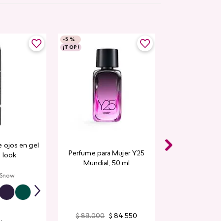
-
5 %
¡TOP!
 ojos en gel
Perfume para Mujer Y25
 look
Mundial​, 50 ml
 Snow
$
89
.
000
$
84
.
550