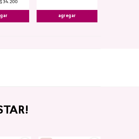
$
34
.
200
egar
agregar
STAR!