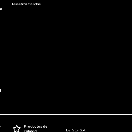
Nuestras tiendas
ío
s
l
o
Productos de
Bel Star S.A.
calidad