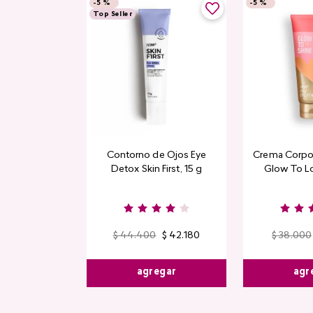
-
5 %
-
5 %
Top Seller
Contorno de Ojos Eye
Crema Corpor
Detox Skin First, 15 g
Glow To L
Limi
$
44
.
400
$
42
.
180
$
38
.
000
agregar
agr