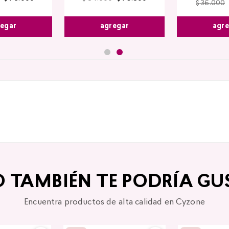
$
36
.
000
egar
agregar
agr
O TAMBIÉN TE PODRÍA GU
Encuentra productos de alta calidad en Cyzone