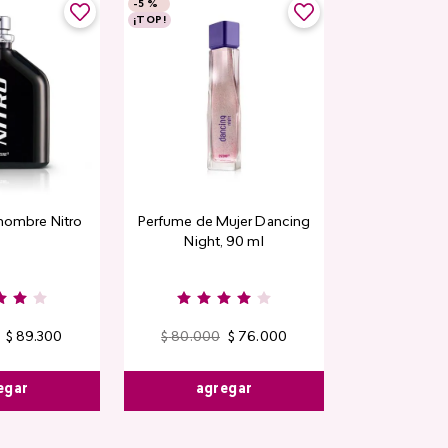
-
5 %
-
5 %
¡TOP!
Top Seller
hombre Nitro
Perfume de Mujer Dancing
Contorno de
Night, 90 ml
Detox Skin Fi
$
89
.
300
$
80
.
000
$
76
.
000
$
44
.
400
egar
agregar
agre