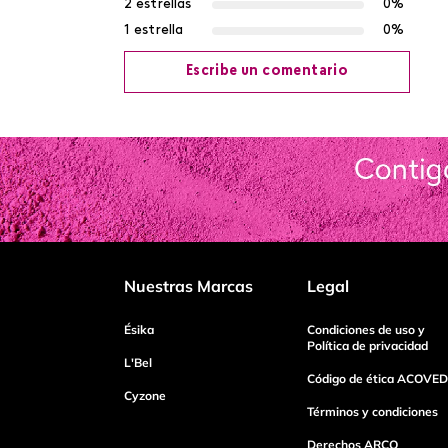
2 estrellas
0%
1 estrella
0%
Escribe un comentario
Agregar comentario
Título
Califica el producto de 1 a 5 estrellas
Nuestras Marcas
Legal
Tu nombre
Ésika
Condiciones de uso y
Política de privacidad
L'Bel
Código de ética ACOVED
Cyzone
Dirección de email
Términos y condiciones
Derechos ARCO