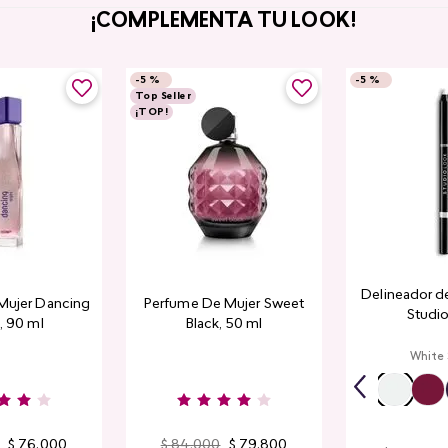
¡COMPLEMENTA TU LOOK!
-
5 %
-
5 %
Top Seller
¡TOP!
Delineador de
Mujer Dancing
Perfume De Mujer Sweet
Studio
, 90 ml
Black, 50 ml
White
$
76
.
000
$
84
.
000
$
79
.
800