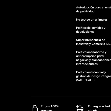
Escribe un comentario
Autorización para el env
de publicidad
No testeo en animales
Política de cambios y
devoluciones
Superintendencia de
enviar comentario
Industria y Comercio SIC
Política antisoborno y
anticorrupción para
negocios y transaccione
internacionales.
Política autocontrol y
gestión de riesgo integra
(SAGRILAFT).
Pagos 100%
Entregas a tod
seguros
el país