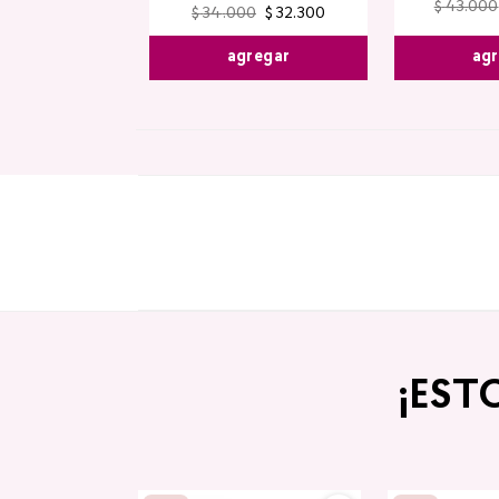
$
43
.
000
$
34
.
000
$
32
.
300
agr
agregar
¡EST