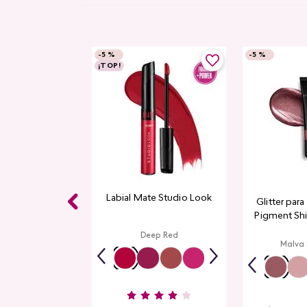
-
5 %
-
5 %
¡TOP!
Labial Mate Studio Look
Glitter par
Pigment Sh
L
Deep Red
Malva