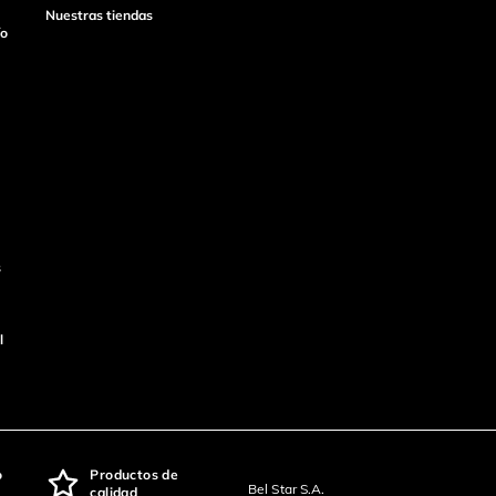
Nuestras tiendas
ío
s
l
o
Productos de
Bel Star S.A.
calidad