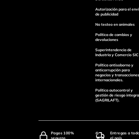
Escribe un comentario
Autorización para el env
de publicidad
No testeo en animales
Política de cambios y
devoluciones
Superintendencia de
enviar comentario
Industria y Comercio SIC
Política antisoborno y
anticorrupción para
negocios y transaccione
internacionales.
Política autocontrol y
gestión de riesgo integra
(SAGRILAFT).
Pagos 100%
Entregas a tod
seguros
el país