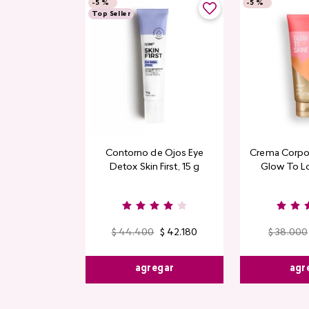
-
5 %
-
5 %
Top Seller
Contorno de Ojos Eye
Crema Corpor
Detox Skin First, 15 g
Glow To L
Limi
$
44
.
400
$
42
.
180
$
38
.
000
agregar
agr