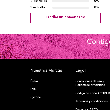
2 estrellas
0%
1 estrella
0%
Escribe un comentario
Agregar comentario
Título
Califica el producto de 1 a 5 estrellas
Nuestras Marcas
Legal
Tu nombre
Ésika
Condiciones de uso y
Política de privacidad
L'Bel
Código de ética ACOVED
Cyzone
Dirección de email
Términos y condiciones
Derechos ARCO