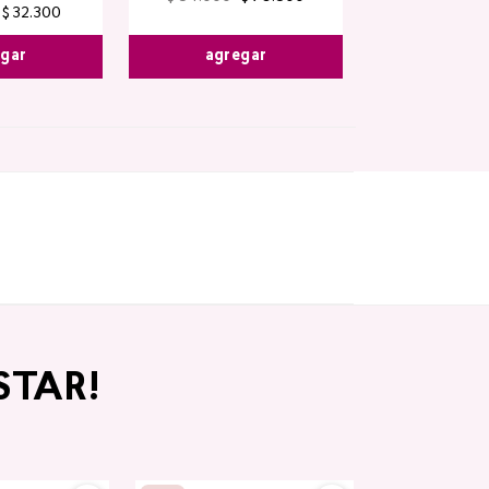
$
32
.
300
agregar
egar
STAR!