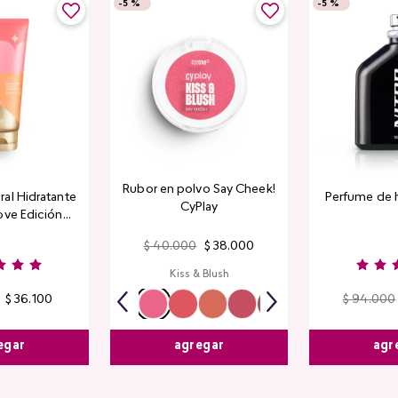
-
5 %
-
5 %
Rubor en polvo Say Cheek!
al Hidratante
Perfume de 
CyPlay
ove Edición
tada
$
40
.
000
$
38
.
000
Kiss & Blush
$
36
.
100
$
94
.
000
egar
agr
agregar