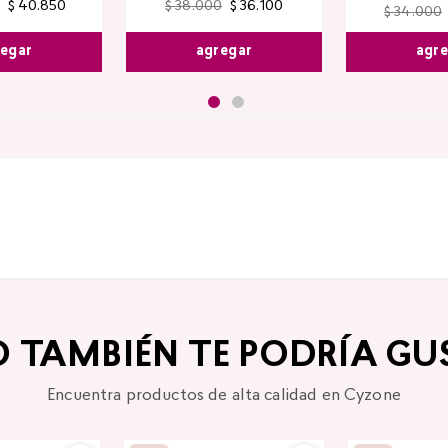
$
40
.
850
$
38
.
000
$
36
.
100
$
34
.
000
egar
agregar
agr
O TAMBIÉN TE PODRÍA GU
Encuentra productos de alta calidad en Cyzone