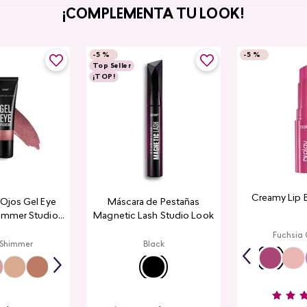
¡COMPLEMENTA TU LOOK!
-
5 %
-
5 %
Top Seller
¡TOP!
Creamy Lip 
a Ojos Gel Eye
Máscara de Pestañas
immer Studio
Magnetic Lash Studio Look
ook
Fuchsia
 Shimmer
Black