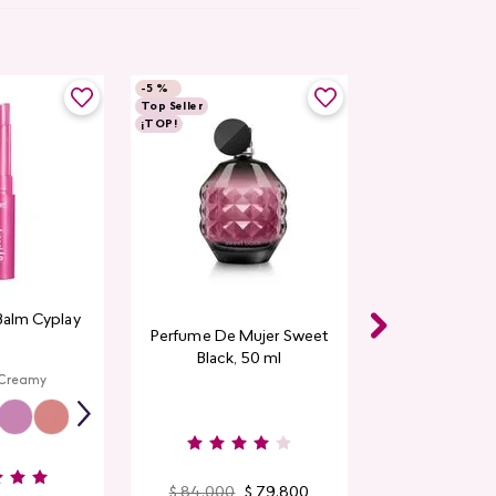
-
5 %
Top Seller
¡TOP!
Balm Cyplay
Perfume De Mujer Sweet
Black, 50 ml
 Creamy
$
84
.
000
$
79
.
800