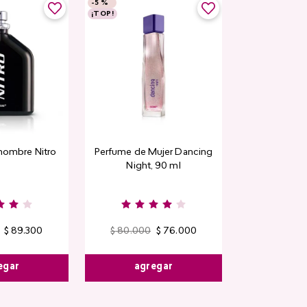
-
5 %
¡TOP!
hombre Nitro
Perfume de Mujer Dancing
Night, 90 ml
$
89
.
300
$
80
.
000
$
76
.
000
egar
agregar