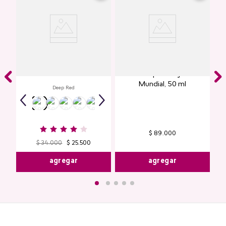
Labial Mate Studio Look
Perfume para Mujer Y25
Mundial​, 50 ml
Deep Red
$
89
.
000
$
34
.
000
$
25
.
500
agregar
agregar