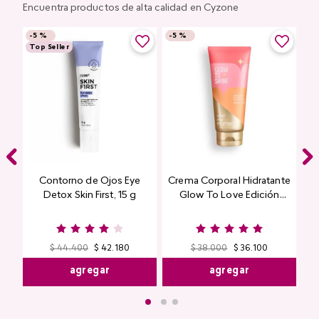
Encuentra productos de alta calidad en Cyzone
-
5 %
-
5 %
Top Seller
Contorno de Ojos Eye
Crema Corporal Hidratante
Detox Skin First, 15 g
Glow To Love Edición
Limitada
$
44
.
400
$
42
.
180
$
38
.
000
$
36
.
100
agregar
agregar