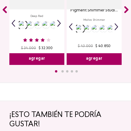
Labial Mate Studio Look
Glitter para Ojos Gel Eye
Pigment Shimmer Studio
Look
Deep Red
Malva Shimmer
$
43
.
000
$
40
.
850
$
34
.
000
$
32
.
300
agregar
agregar
¡ESTO TAMBIÉN TE PODRÍA
GUSTAR!