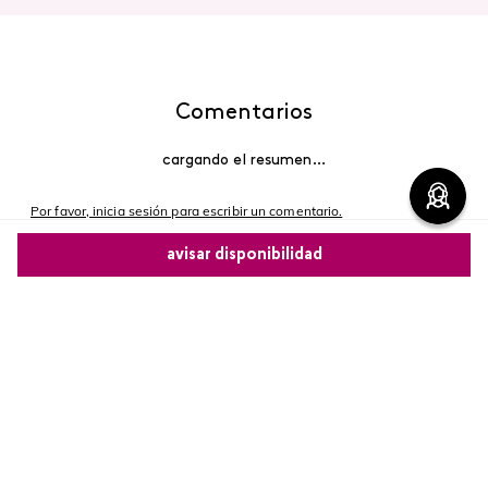
Comentarios
cargando el resumen…
Por favor, inicia sesión para escribir un comentario.
avisar disponibilidad
Más reciente
Comparte este producto
Cargando comentarios…
Copiar link
Whatsapp
Facebook
Más