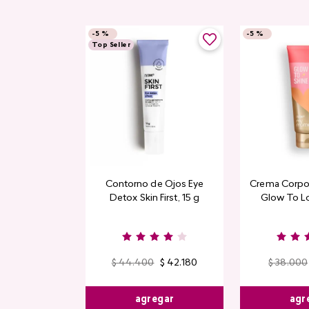
-
5 %
-
5 %
Top Seller
Contorno de Ojos Eye
Crema Corpor
Detox Skin First, 15 g
Glow To L
Limi
$
44
.
400
$
42
.
180
$
38
.
000
agregar
agr