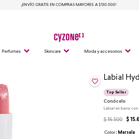
¡ENVÍO GRATIS EN COMPRAS MAYORES A $130.000!
Perfumes
Skincare
Moda y accesorios
Labial Hy
Top Seller
Conócelo
Labial en barra con
$
16
.
500
$
15
.
Color
:
marsala