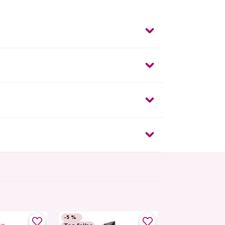
-
5 %