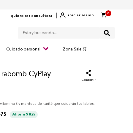
0
|
iniciar sesión
quiero ser consultora
Estoy buscando...
Cuidado personal
Zona Sale 🛒
drabomb CyPlay
Compartir
 vitamina E y manteca de karité que cuidarán tus labios.
675
Ahorra
$
825