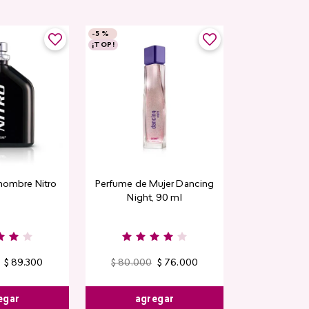
-
5 %
¡TOP!
hombre Nitro
Perfume de Mujer Dancing
Night, 90 ml
$
89
.
300
$
80
.
000
$
76
.
000
egar
agregar