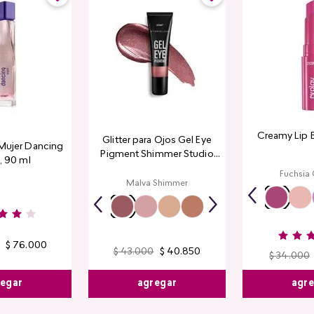
Creamy Lip 
Glitter para Ojos Gel Eye
Mujer Dancing
Pigment Shimmer Studio
, 90 ml
Look
Fuchsia
Malva Shimmer
$
76
.
000
$
43
.
000
$
40
.
850
$
34
.
000
egar
agregar
agr