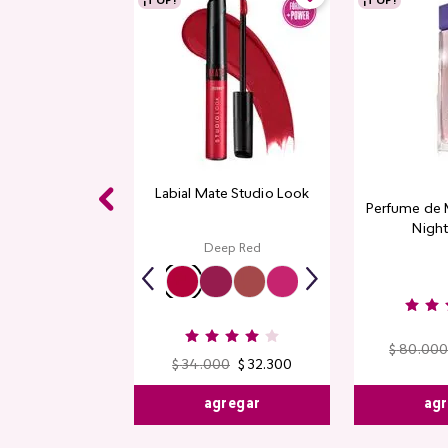
¡TOP!
¡TOP!
Labial Mate Studio Look
Perfume de 
Night
Deep Red
$
80
.
000
$
34
.
000
$
32
.
300
agr
agregar