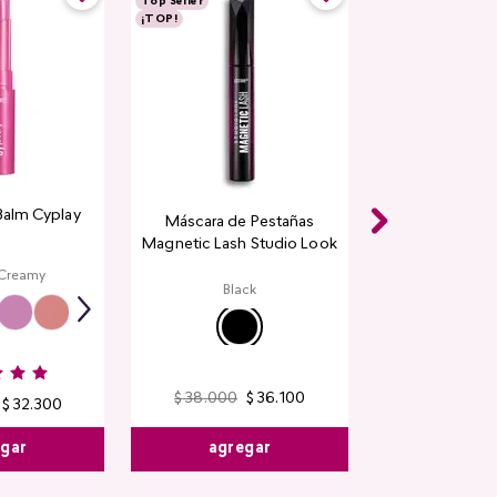
Top Seller
¡TOP!
Balm Cyplay
Máscara de Pestañas
Magnetic Lash Studio Look
 Creamy
Black
$
38
.
000
$
36
.
100
$
32
.
300
agregar
egar