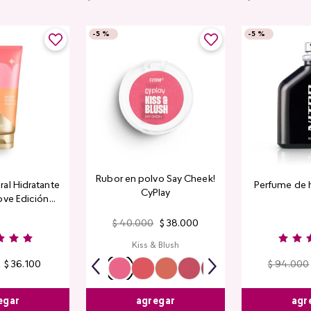
-
5 %
-
5 %
Rubor en polvo Say Cheek!
al Hidratante
Perfume de 
CyPlay
ove Edición
tada
$
40
.
000
$
38
.
000
Kiss & Blush
$
36
.
100
$
94
.
000
egar
agr
agregar