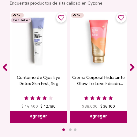
Encuentra productos de alta calidad en Cyzone
-
5 %
-
5 %
Top Seller
Contorno de Ojos Eye
Crema Corporal Hidratante
Detox Skin First, 15 g
Glow To Love Edición
Limitada
$
44
.
400
$
42
.
180
$
38
.
000
$
36
.
100
agregar
agregar