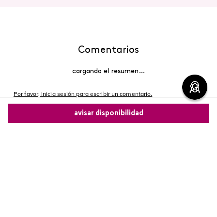
Comentarios
cargando el resumen…
Por favor, inicia sesión para escribir un comentario.
avisar disponibilidad
Más reciente
Comparte este producto
Cargando comentarios…
Copiar link
Whatsapp
Facebook
Más