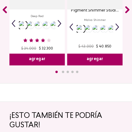
Labial Mate Studio Look
Glitter para Ojos Gel Eye
Pigment Shimmer Studio
Look
Deep Red
Malva Shimmer
$
43
.
000
$
40
.
850
$
34
.
000
$
32
.
300
agregar
agregar
¡ESTO TAMBIÉN TE PODRÍA
GUSTAR!