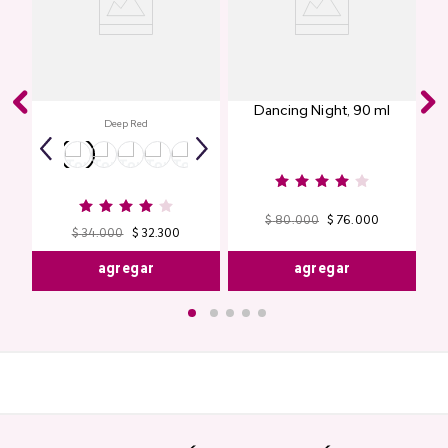
Labial Mate Studio Look
Perfume de Mujer
Dancing Night, 90 ml
Deep Red
$
80
.
000
$
76
.
000
$
34
.
000
$
32
.
300
agregar
agregar