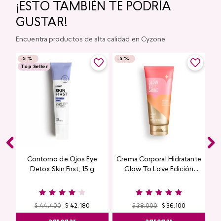
¡ESTO TAMBIÉN TE PODRÍA
GUSTAR!
Encuentra productos de alta calidad en Cyzone
-
5 %
-
5 %
Top Seller
Contorno de Ojos Eye
Crema Corporal Hidratante
Detox Skin First, 15 g
Glow To Love Edición
Limitada
$
44
.
400
$
42
.
180
$
38
.
000
$
36
.
100