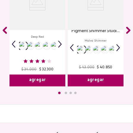
Labial Mate Studio Look
Glitter para Ojos Gel Eye
Pigment Shimmer Studio
Look
Deep Red
Malva Shimmer
$
43
.
000
$
40
.
850
$
34
.
000
$
32
.
300
agregar
agregar