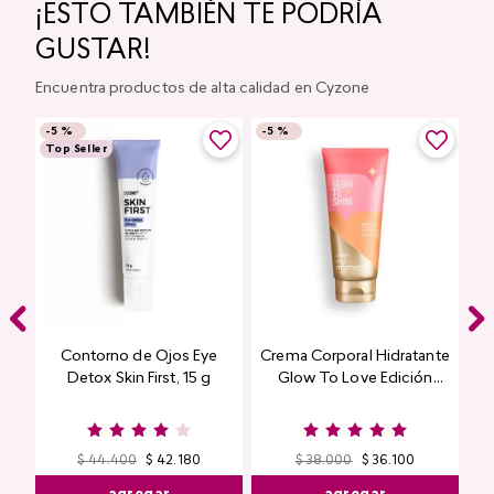
¡ESTO TAMBIÉN TE PODRÍA
GUSTAR!
Encuentra productos de alta calidad en Cyzone
-
5 %
-
5 %
Top Seller
Contorno de Ojos Eye
Crema Corporal Hidratante
Detox Skin First, 15 g
Glow To Love Edición
Limitada
$
44
.
400
$
42
.
180
$
38
.
000
$
36
.
100