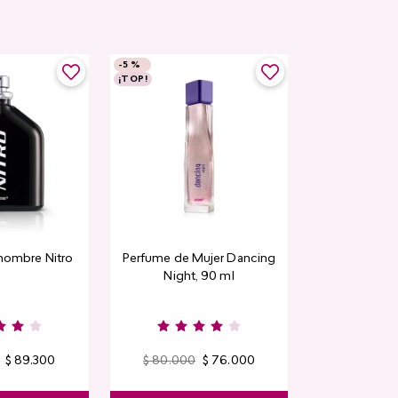
-
5 %
-
5 %
¡TOP!
Top Seller
hombre Nitro
Perfume de Mujer Dancing
Contorno de
Night, 90 ml
Detox Skin Fi
$
89
.
300
$
80
.
000
$
76
.
000
$
44
.
400