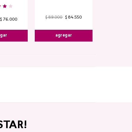
$
89
.
000
$
84
.
550
$
76
.
000
egar
agregar
STAR!