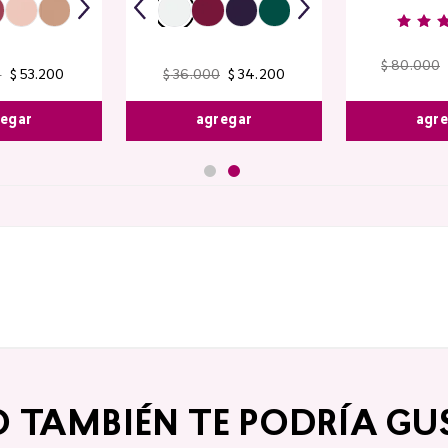
$
80
.
000
0
$
53
.
200
$
36
.
000
$
34
.
200
agr
egar
agregar
O TAMBIÉN TE PODRÍA GU