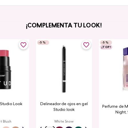
¡COMPLEMENTA TU LOOK!
-
5 %
-
5 %
¡TOP!
k Studio Look
Delineador de ojos en gel
Perfume de M
Studio look
Night,
t Blush
White Snow