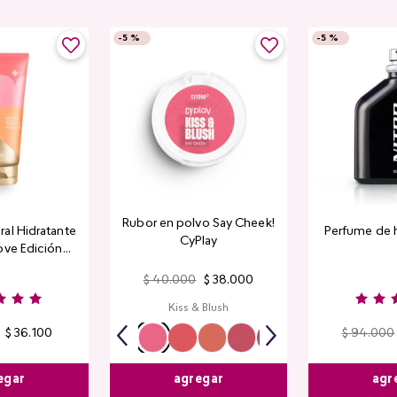
-
5 %
-
5 %
Rubor en polvo Say Cheek!
al Hidratante
Perfume de 
CyPlay
ove Edición
tada
$
40
.
000
$
38
.
000
Kiss & Blush
$
36
.
100
$
94
.
000
egar
agr
agregar