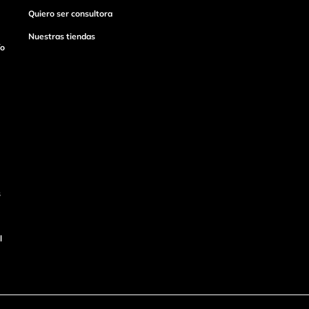
Quiero ser consultora
Nuestras tiendas
ío
s
l