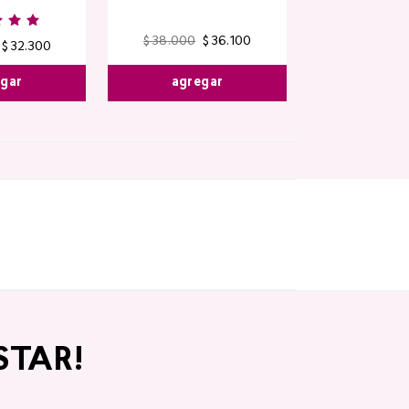
$
38
.
000
$
36
.
100
$
32
.
300
agregar
egar
STAR!