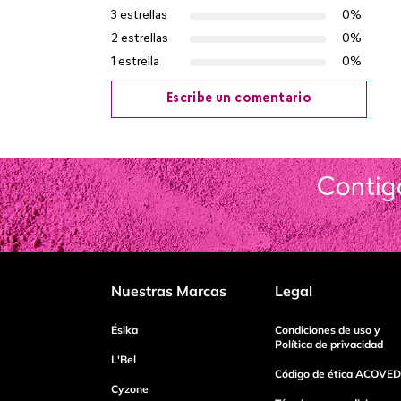
3 estrellas
0%
2 estrellas
0%
1 estrella
0%
Escribe un comentario
Agregar comentario
Título
Califica el producto de 1 a 5 estrellas
Nuestras Marcas
Legal
Tu nombre
Ésika
Condiciones de uso y
Política de privacidad
L'Bel
Código de ética ACOVED
Cyzone
Dirección de email