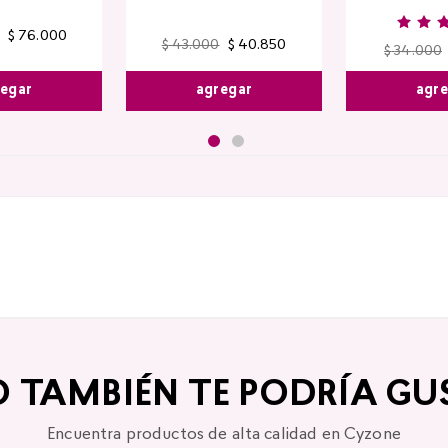
$
76
.
000
$
43
.
000
$
40
.
850
$
34
.
000
egar
agregar
agr
O TAMBIÉN TE PODRÍA GU
Encuentra productos de alta calidad en Cyzone