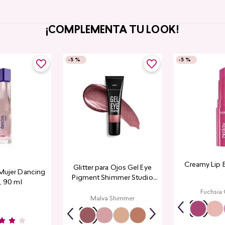
¡COMPLEMENTA TU LOOK!
-
5 %
-
5 %
Creamy Lip 
Glitter para Ojos Gel Eye
Mujer Dancing
Pigment Shimmer Studio
, 90 ml
Look
Fuchsia
Malva Shimmer