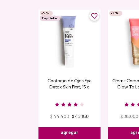
-
5 %
-
5 %
Top Seller
Contorno de Ojos Eye
Crema Corpor
Detox Skin First, 15 g
Glow To L
Limi
$
44
.
400
$
42
.
180
$
38
.
000
agregar
agr