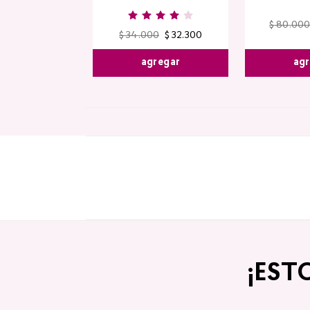
$
80
.
000
$
34
.
000
$
32
.
300
agr
agregar
¡EST