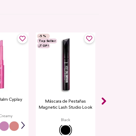
-
5 %
Top Seller
¡TOP!
Balm Cyplay
Máscara de Pestañas
Magnetic Lash Studio Look
 Creamy
Black