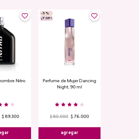
-
5 %
¡TOP!
hombre Nitro
Perfume de Mujer Dancing
Night, 90 ml
$
89
.
300
$
80
.
000
$
76
.
000
egar
agregar