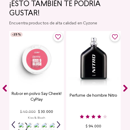
¡ESTO TAMBIÉN TE PODRÍA
GUSTAR!
Encuentra productos de alta calidad en Cyzone
-
25 %
Rubor en polvo Say Cheek!
Perfume de hombre Nitro
nte
CyPlay
n
$
40
.
000
$
30
.
000
Kiss & Blush
$
94
.
000