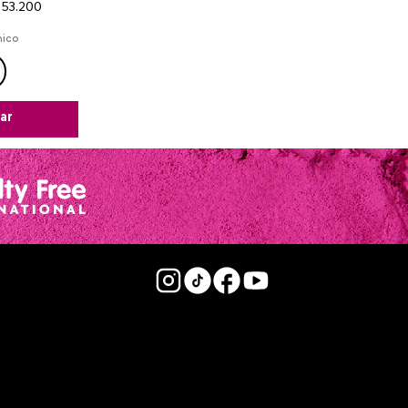
53
.
200
nico
ar