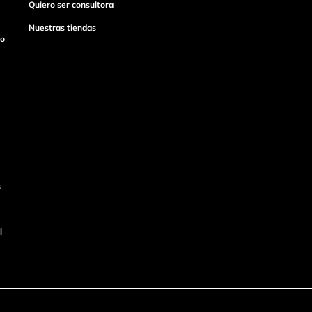
Quiero ser consultora
Nuestras tiendas
ío
s
l