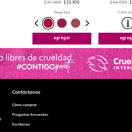
$
34
.
000
$
32
.
300
$
56
.
000
$
Deep Red
Color Ú
agregar
agreg
Contáctanos
Cómo comprar
Preguntas frecuentes
I
Escríbenos