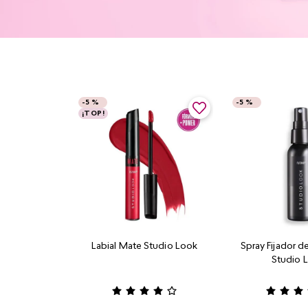
-
5 %
-
5 %
¡TOP!
Labial Mate Studio Look
Spray Fijador d
Studio 