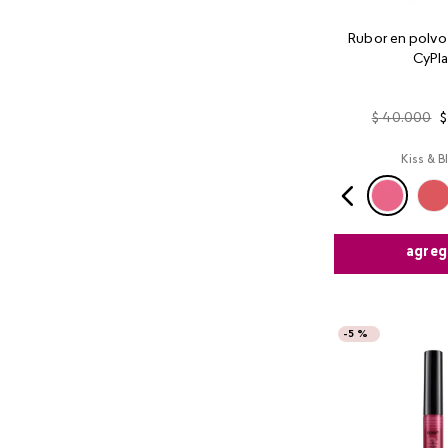
Rubor en polvo
CyPl
$
40
.
000
$
Kiss & B
agreg
-
5 %