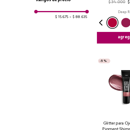
Base
Rangos de precio
$
34
.
000
$
Deep R
Sombra de ojos
$ 15.675
–
$ 88.635
Polvos compactos
agreg
Labial
Corrector
-
5 %
Brochas
Brillo labial
Glitter para O
Pigment Shim