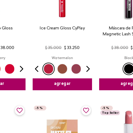
 Gloss
Ice Cream Gloss CyPlay
Máscara de 
Magnetic Lash 
38
.
000
$
35
.
000
$
33
.
250
$
38
.
000
$
rry
Watermelon
Blac
ar
agregar
agreg
-
5 %
-
5 %
Top Seller