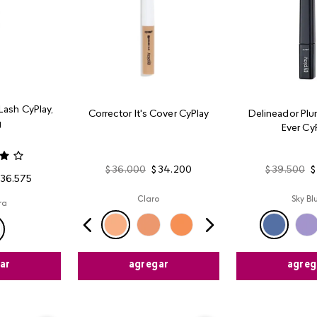
Lash CyPlay,
Corrector It's Cover CyPlay
Delineador Plu
g
Ever Cy
$
36
.
000
$
34
.
200
$
39
.
500
$
36
.
575
Claro
Sky Bl
ra
agregar
agreg
ar