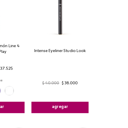
món Line 4
Intense Eyeliner Studio Look
Play
37
.
525
ue
$
40
.
000
$
38
.
000
agregar
ar