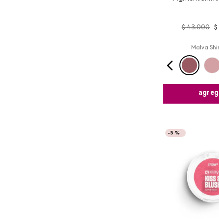
Loo
$
43
.
000
$
Malva Sh
agreg
-
5 %