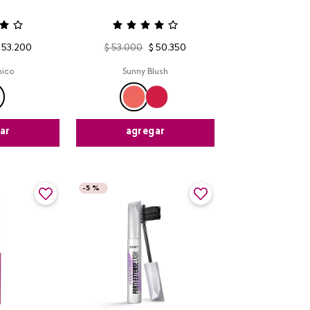
53
.
200
$
53
.
000
$
50
.
350
nico
Sunny Blush
ar
agregar
-
5 %