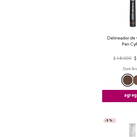
Delineador de 
Pen CyP
$
48
.
000
$
Dark Br
agreg
-
5 %