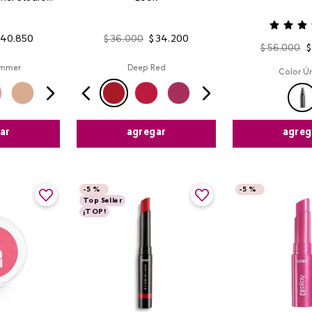
k
40
.
850
$
36
.
000
$
34
.
200
$
56
.
000
$
immer
Deep Red
Color Ú
ar
agregar
agreg
-
5 %
-
5 %
Top Seller
¡TOP!