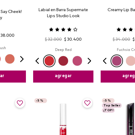
Labial en Barra Supermate
Creamy Lip Ba
 Say Cheek!
Lips Studio Look
ay
38
.
000
$
32
.
000
$
30
.
400
$
34
.
000
$
lush
Deep Red
Fuchsia C
ar
agregar
agreg
-
5 %
-
5 %
Top Seller
¡TOP!