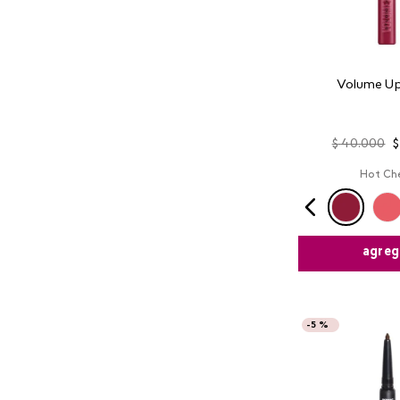
Volume Up
$
40
.
000
$
Hot Che
agreg
-
5 %