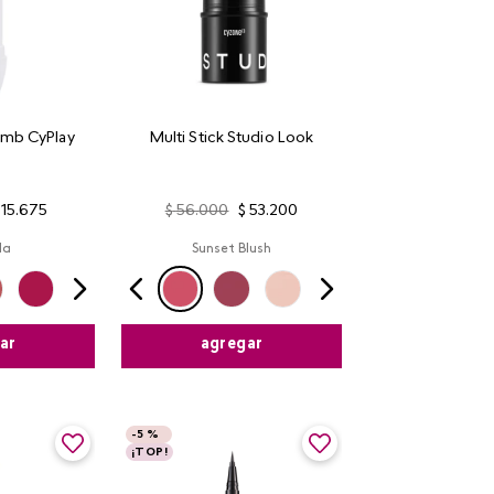
omb CyPlay
Multi Stick Studio Look
15
.
675
$
56
.
000
$
53
.
200
la
Sunset Blush
ar
agregar
-
5 %
¡TOP!