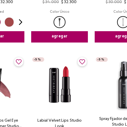
32
.
300
$
34
.
000
$
32
.
300
$
30
.
000
$
ed
Color Único
Color Ú
ar
agregar
agreg
-
5 %
-
5 %
Spray Fijador d
jos Gel Eye
Labial Velvet Lips Studio
Studio 
mer Studio
Look