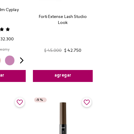
lm Cyplay
Forti Extense Lash Studio
Look
32
.
300
reamy
$
45
.
000
$
42
.
750
agregar
ar
-
5 %