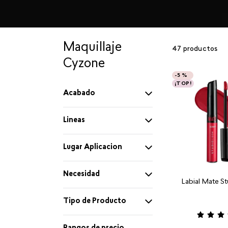
Maquillaje
47
productos
Cyzone
-
5 %
¡TOP!
Acabado
Mate
Lineas
Glossy
Studio Look
Lugar Aplicacion
Brillante
Rostro
Necesidad
Labial Mate S
Ojos
Volumen
Tipo de Producto
Labios
Hidratación