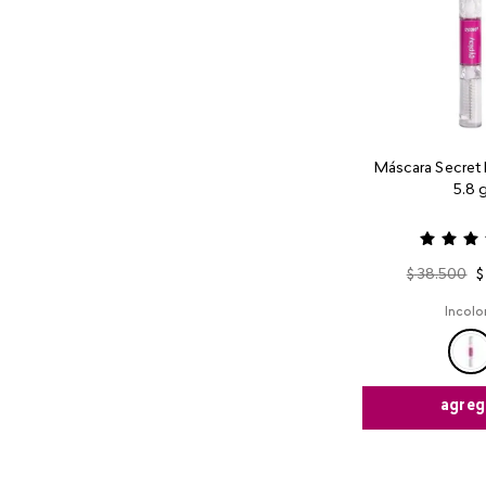
Máscara Secret 
5.8 
$
38
.
500
$
Incolo
agreg