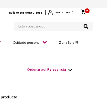
0
|
iniciar sesión
quiero ser consultora
Estoy buscando...
Cuidado personal
Zona Sale 🛒
Ordenar por
Relevancia
 producto