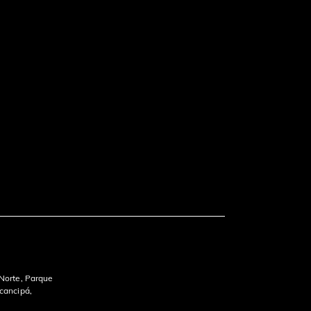
 Norte, Parque
ocancipá,