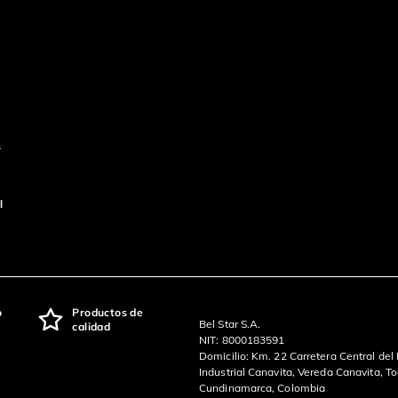
s
l
o
Productos de
Bel Star S.A.
calidad
NIT: 8000183591
Domicilio: Km. 22 Carretera Central del
Industrial Canavita, Vereda Canavita, T
Cundinamarca, Colombia