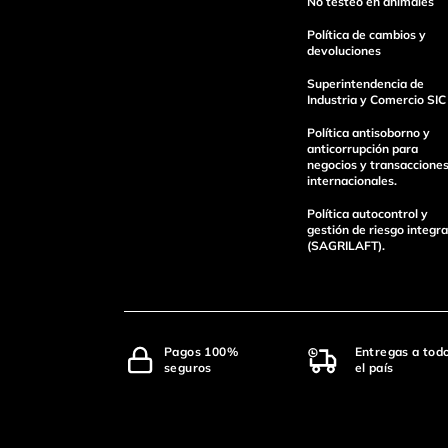
No testeo en animales
Política de cambios y
devoluciones
Superintendencia de
Industria y Comercio SIC
Política antisoborno y
anticorrupción para
negocios y transaccione
internacionales.
Política autocontrol y
gestión de riesgo integra
(SAGRILAFT).
Pagos 100%
Entregas a tod
seguros
el país