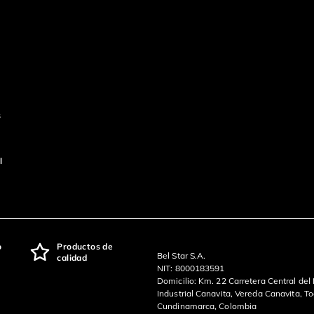
s
l
o
Productos de
Bel Star S.A.
calidad
NIT: 8000183591
Domicilio: Km. 22 Carretera Central del
Industrial Canavita, Vereda Canavita, T
Cundinamarca, Colombia