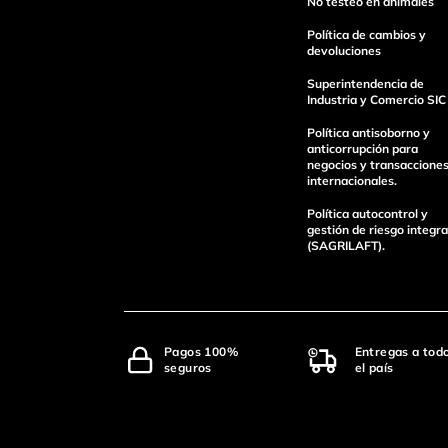
No testeo en animales
Política de cambios y
devoluciones
Superintendencia de
Industria y Comercio SIC
Política antisoborno y
anticorrupción para
negocios y transaccione
internacionales.
Política autocontrol y
gestión de riesgo integra
(SAGRILAFT).
Pagos 100%
Entregas a tod
seguros
el país