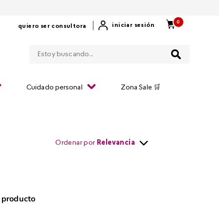
0
|
iniciar sesión
quiero ser consultora
Estoy buscando...
Cuidado personal
Zona Sale 🛒
Ordenar por
Relevancia
 producto