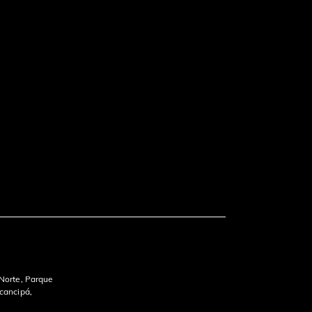
 Norte, Parque
ocancipá,